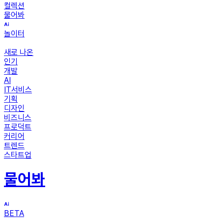
컬렉션
물어봐
놀이터
새로 나온
인기
개발
AI
IT서비스
기획
디자인
비즈니스
프로덕트
커리어
트렌드
스타트업
물어봐
BETA