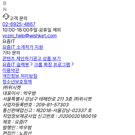
고객 문의
02-6925-4867
10:00-18:00
주말·공휴일 제외
yozm_help@wishket.com
요즘IT
요즘IT 소개
작가 지원
기타 문의
콘텐츠 제안하기
광고 상품 보기
요즘IT 슬랙봇
크롬 확장 프로그램
이용약관
개인정보 처리방침
청소년보호정책
㈜위시켓
대표이사 : 박우범
서울특별시 강남구 테헤란로 211 3층 ㈜위시켓
사업자등록번호 : 209-81-57303
통신판매업신고 : 제2018-서울강남-02337 호
직업정보제공사업 신고번호 : J1200020180019
제호 : 요즘IT
발행인 : 박우범
편집인 : 노희선