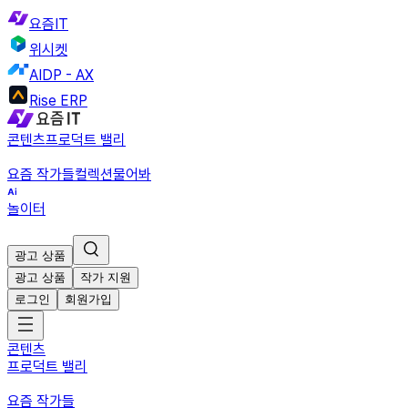
요즘IT
위시켓
AIDP - AX
Rise ERP
콘텐츠
프로덕트 밸리
요즘 작가들
컬렉션
물어봐
놀이터
광고 상품
광고 상품
작가 지원
로그인
회원가입
콘텐츠
프로덕트 밸리
요즘 작가들