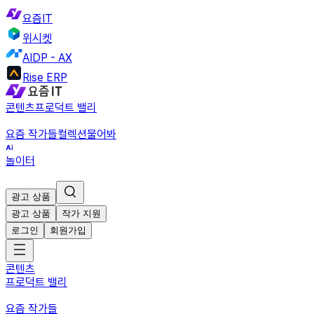
요즘IT
위시켓
AIDP - AX
Rise ERP
콘텐츠
프로덕트 밸리
요즘 작가들
컬렉션
물어봐
놀이터
광고 상품
광고 상품
작가 지원
로그인
회원가입
콘텐츠
프로덕트 밸리
요즘 작가들