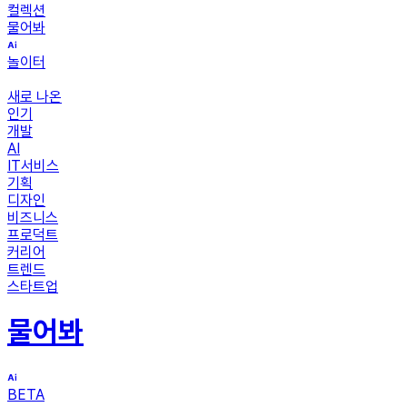
컬렉션
물어봐
놀이터
새로 나온
인기
개발
AI
IT서비스
기획
디자인
비즈니스
프로덕트
커리어
트렌드
스타트업
물어봐
BETA