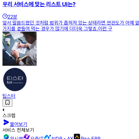
우리 서비스에 맞는 리스트 UI는?
22
분
앞서 말씀드렸던 것처럼 범위가 좁혀져 있는 상태라면 연관도가 아예 없다
가지를 곁들여 먹는 경우가 많기에 더더욱 그렇죠.이런 구
팁스터
스크랩
물어보기
서비스 전체보기
위시켓
요즘IT
AIDP - AX
Rise ERP