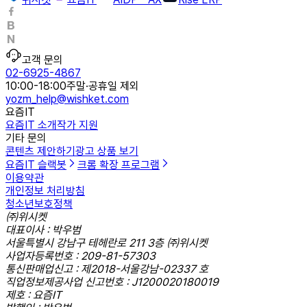
고객 문의
02-6925-4867
10:00-18:00
주말·공휴일 제외
yozm_help@wishket.com
요즘IT
요즘IT 소개
작가 지원
기타 문의
콘텐츠 제안하기
광고 상품 보기
요즘IT 슬랙봇
크롬 확장 프로그램
이용약관
개인정보 처리방침
청소년보호정책
㈜위시켓
대표이사 : 박우범
서울특별시 강남구 테헤란로 211 3층 ㈜위시켓
사업자등록번호 : 209-81-57303
통신판매업신고 : 제2018-서울강남-02337 호
직업정보제공사업 신고번호 : J1200020180019
제호 : 요즘IT