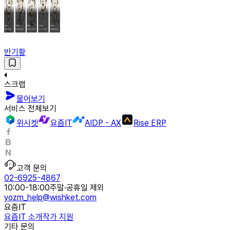
반기황
스크랩
물어보기
서비스 전체보기
위시켓
요즘IT
AIDP - AX
Rise ERP
고객 문의
02-6925-4867
10:00-18:00
주말·공휴일 제외
yozm_help@wishket.com
요즘IT
요즘IT 소개
작가 지원
기타 문의