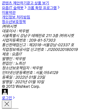
콘텐츠 제안하기
광고 상품 보기
요즘IT 슬랙봇
크롬 확장 프로그램
이용약관
개인정보 처리방침
청소년보호정책
㈜위시켓
대표이사 : 박우범
서울특별시 강남구 테헤란로 211 3층 ㈜위시켓
사업자등록번호 : 209-81-57303
통신판매업신고 : 제2018-서울강남-02337 호
직업정보제공사업 신고번호 : J1200020180019
제호 : 요즘IT
발행인 : 박우범
편집인 : 노희선
청소년보호책임자 : 박우범
인터넷신문등록번호 : 서울,아54129
등록일 : 2022년 01월 23일
발행일 : 2021년 01월 10일
© 2013 Wishket Corp.
로그인