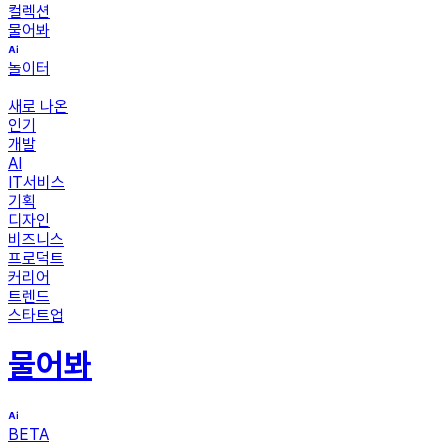
컬렉션
물어봐
놀이터
새로 나온
인기
개발
AI
IT서비스
기획
디자인
비즈니스
프로덕트
커리어
트렌드
스타트업
물어봐
BETA