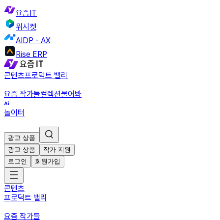
요즘IT
위시켓
AIDP - AX
Rise ERP
콘텐츠
프로덕트 밸리
요즘 작가들
컬렉션
물어봐
놀이터
광고 상품
광고 상품
작가 지원
로그인
회원가입
콘텐츠
프로덕트 밸리
요즘 작가들