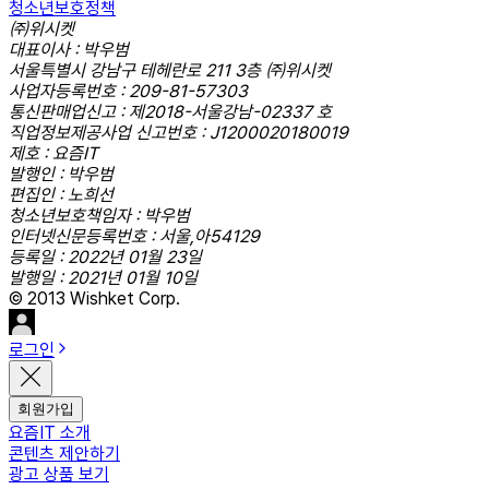
청소년보호정책
㈜위시켓
대표이사 : 박우범
서울특별시 강남구 테헤란로 211 3층 ㈜위시켓
사업자등록번호 : 209-81-57303
통신판매업신고 : 제2018-서울강남-02337 호
직업정보제공사업 신고번호 : J1200020180019
제호 : 요즘IT
발행인 : 박우범
편집인 : 노희선
청소년보호책임자 : 박우범
인터넷신문등록번호 : 서울,아54129
등록일 : 2022년 01월 23일
발행일 : 2021년 01월 10일
© 2013 Wishket Corp.
로그인
회원가입
요즘IT 소개
콘텐츠 제안하기
광고 상품 보기