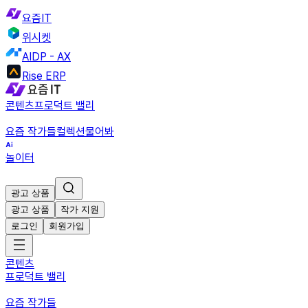
요즘IT
위시켓
AIDP - AX
Rise ERP
콘텐츠
프로덕트 밸리
요즘 작가들
컬렉션
물어봐
놀이터
광고 상품
광고 상품
작가 지원
로그인
회원가입
콘텐츠
프로덕트 밸리
요즘 작가들