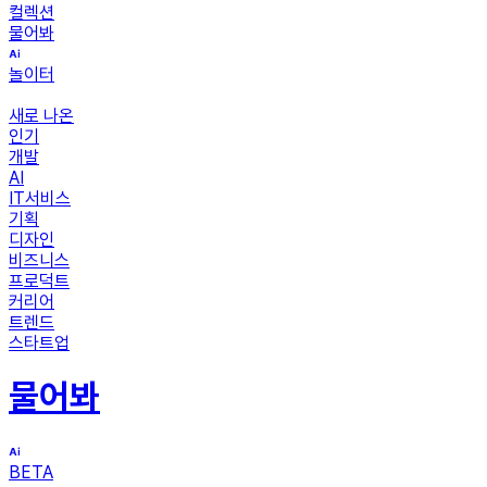
컬렉션
물어봐
놀이터
새로 나온
인기
개발
AI
IT서비스
기획
디자인
비즈니스
프로덕트
커리어
트렌드
스타트업
물어봐
BETA