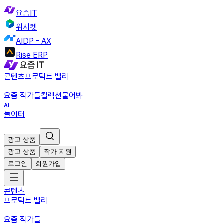
요즘IT
위시켓
AIDP - AX
Rise ERP
콘텐츠
프로덕트 밸리
요즘 작가들
컬렉션
물어봐
놀이터
광고 상품
광고 상품
작가 지원
로그인
회원가입
콘텐츠
프로덕트 밸리
요즘 작가들