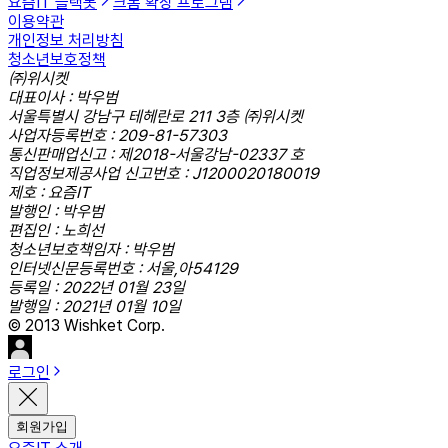
요즘IT 슬랙봇
크롬 확장 프로그램
이용약관
개인정보 처리방침
청소년보호정책
㈜위시켓
대표이사 : 박우범
서울특별시 강남구 테헤란로 211 3층 ㈜위시켓
사업자등록번호 : 209-81-57303
통신판매업신고 : 제2018-서울강남-02337 호
직업정보제공사업 신고번호 : J1200020180019
제호 : 요즘IT
발행인 : 박우범
편집인 : 노희선
청소년보호책임자 : 박우범
인터넷신문등록번호 : 서울,아54129
등록일 : 2022년 01월 23일
발행일 : 2021년 01월 10일
© 2013 Wishket Corp.
로그인
회원가입