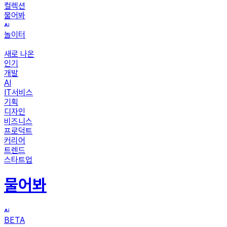
컬렉션
물어봐
놀이터
새로 나온
인기
개발
AI
IT서비스
기획
디자인
비즈니스
프로덕트
커리어
트렌드
스타트업
물어봐
BETA