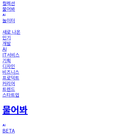
컬렉션
물어봐
놀이터
새로 나온
인기
개발
AI
IT서비스
기획
디자인
비즈니스
프로덕트
커리어
트렌드
스타트업
물어봐
BETA