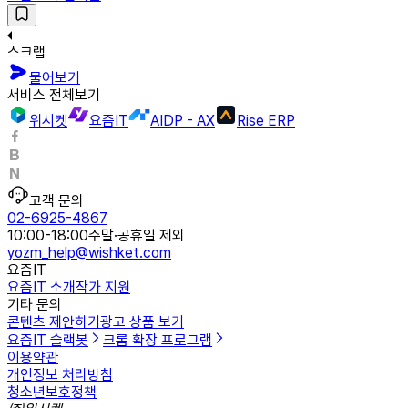
스크랩
물어보기
서비스 전체보기
위시켓
요즘IT
AIDP - AX
Rise ERP
고객 문의
02-6925-4867
10:00-18:00
주말·공휴일 제외
yozm_help@wishket.com
요즘IT
요즘IT 소개
작가 지원
기타 문의
콘텐츠 제안하기
광고 상품 보기
요즘IT 슬랙봇
크롬 확장 프로그램
이용약관
개인정보 처리방침
청소년보호정책