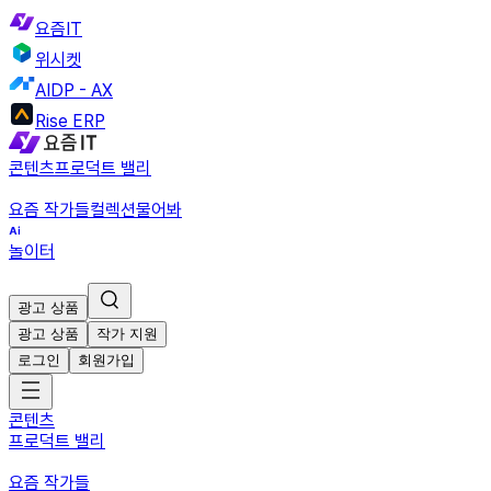
요즘IT
위시켓
AIDP - AX
Rise ERP
콘텐츠
프로덕트 밸리
요즘 작가들
컬렉션
물어봐
놀이터
광고 상품
광고 상품
작가 지원
로그인
회원가입
콘텐츠
프로덕트 밸리
요즘 작가들