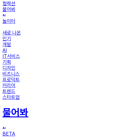
컬렉션
물어봐
놀이터
새로 나온
인기
개발
AI
IT서비스
기획
디자인
비즈니스
프로덕트
커리어
트렌드
스타트업
물어봐
BETA