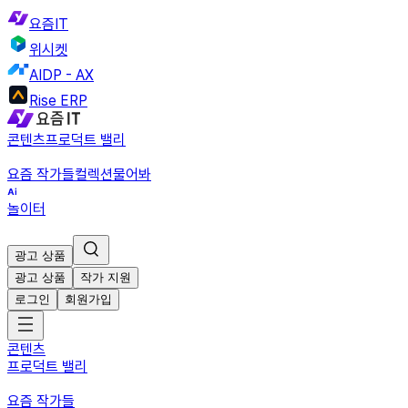
요즘IT
위시켓
AIDP - AX
Rise ERP
콘텐츠
프로덕트 밸리
요즘 작가들
컬렉션
물어봐
놀이터
광고 상품
광고 상품
작가 지원
로그인
회원가입
콘텐츠
프로덕트 밸리
요즘 작가들