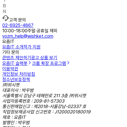
고객 문의
02-6925-4867
10:00-18:00
주말·공휴일 제외
yozm_help@wishket.com
요즘IT
요즘IT 소개
작가 지원
기타 문의
콘텐츠 제안하기
광고 상품 보기
요즘IT 슬랙봇
크롬 확장 프로그램
이용약관
개인정보 처리방침
청소년보호정책
㈜위시켓
대표이사 : 박우범
서울특별시 강남구 테헤란로 211 3층 ㈜위시켓
사업자등록번호 : 209-81-57303
통신판매업신고 : 제2018-서울강남-02337 호
직업정보제공사업 신고번호 : J1200020180019
제호 : 요즘IT
발행인 : 박우범