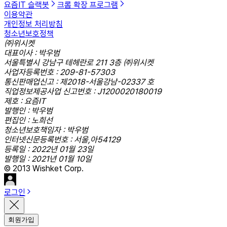
요즘IT 슬랙봇
크롬 확장 프로그램
이용약관
개인정보 처리방침
청소년보호정책
㈜위시켓
대표이사 : 박우범
서울특별시 강남구 테헤란로 211 3층 ㈜위시켓
사업자등록번호 : 209-81-57303
통신판매업신고 : 제2018-서울강남-02337 호
직업정보제공사업 신고번호 : J1200020180019
제호 : 요즘IT
발행인 : 박우범
편집인 : 노희선
청소년보호책임자 : 박우범
인터넷신문등록번호 : 서울,아54129
등록일 : 2022년 01월 23일
발행일 : 2021년 01월 10일
© 2013 Wishket Corp.
로그인
회원가입