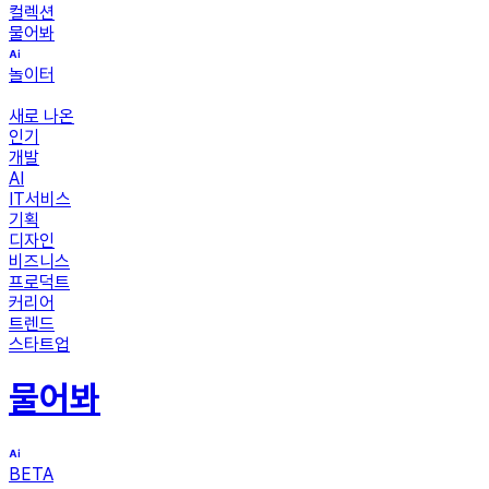
컬렉션
물어봐
놀이터
새로 나온
인기
개발
AI
IT서비스
기획
디자인
비즈니스
프로덕트
커리어
트렌드
스타트업
물어봐
BETA