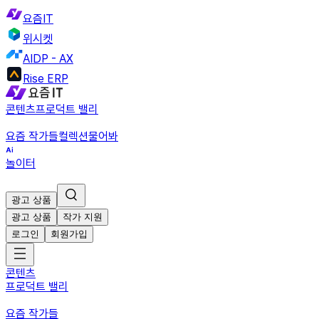
요즘IT
위시켓
AIDP - AX
Rise ERP
콘텐츠
프로덕트 밸리
요즘 작가들
컬렉션
물어봐
놀이터
광고 상품
광고 상품
작가 지원
로그인
회원가입
콘텐츠
프로덕트 밸리
요즘 작가들