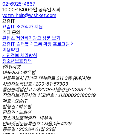
02-6925-4867
10:00-18:00
주말·공휴일 제외
yozm_help@wishket.com
요즘IT
요즘IT 소개
작가 지원
기타 문의
콘텐츠 제안하기
광고 상품 보기
요즘IT 슬랙봇
크롬 확장 프로그램
이용약관
개인정보 처리방침
청소년보호정책
㈜위시켓
대표이사 : 박우범
서울특별시 강남구 테헤란로 211 3층 ㈜위시켓
사업자등록번호 : 209-81-57303
통신판매업신고 : 제2018-서울강남-02337 호
직업정보제공사업 신고번호 : J1200020180019
제호 : 요즘IT
발행인 : 박우범
편집인 : 노희선
청소년보호책임자 : 박우범
인터넷신문등록번호 : 서울,아54129
등록일 : 2022년 01월 23일