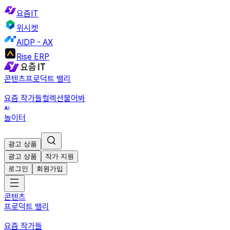
요즘IT
위시켓
AIDP - AX
Rise ERP
콘텐츠
프로덕트 밸리
요즘 작가들
컬렉션
물어봐
놀이터
광고 상품
광고 상품
작가 지원
로그인
회원가입
콘텐츠
프로덕트 밸리
요즘 작가들