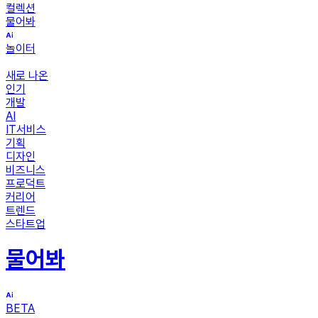
컬렉션
물어봐
놀이터
새로 나온
인기
개발
AI
IT서비스
기획
디자인
비즈니스
프로덕트
커리어
트렌드
스타트업
물어봐
BETA