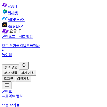
요즘IT
위시켓
AIDP - AX
Rise ERP
콘텐츠
프로덕트 밸리
요즘 작가들
컬렉션
물어봐
놀이터
광고 상품
광고 상품
작가 지원
로그인
회원가입
콘텐츠
프로덕트 밸리
요즘 작가들