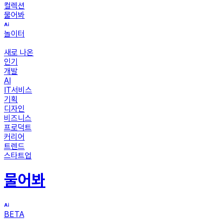
컬렉션
물어봐
놀이터
새로 나온
인기
개발
AI
IT서비스
기획
디자인
비즈니스
프로덕트
커리어
트렌드
스타트업
물어봐
BETA