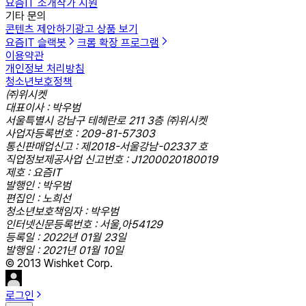
요즘IT 소개
작가 지원
기타 문의
콘텐츠 제안하기
광고 상품 보기
요즘IT 슬랙봇
크롬 확장 프로그램
이용약관
개인정보 처리방침
청소년보호정책
㈜위시켓
대표이사 : 박우범
서울특별시 강남구 테헤란로 211 3층 ㈜위시켓
사업자등록번호 : 209-81-57303
통신판매업신고 : 제2018-서울강남-02337 호
직업정보제공사업 신고번호 : J1200020180019
제호 : 요즘IT
발행인 : 박우범
편집인 : 노희선
청소년보호책임자 : 박우범
인터넷신문등록번호 : 서울,아54129
등록일 : 2022년 01월 23일
발행일 : 2021년 01월 10일
© 2013 Wishket Corp.
로그인