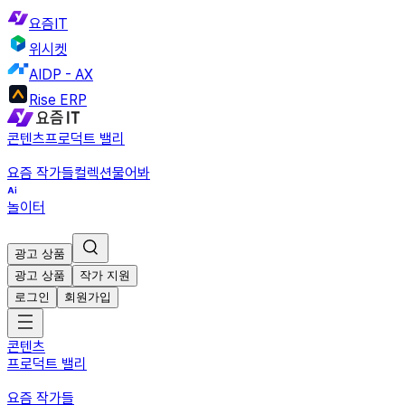
요즘IT
위시켓
AIDP - AX
Rise ERP
콘텐츠
프로덕트 밸리
요즘 작가들
컬렉션
물어봐
놀이터
광고 상품
광고 상품
작가 지원
로그인
회원가입
콘텐츠
프로덕트 밸리
요즘 작가들