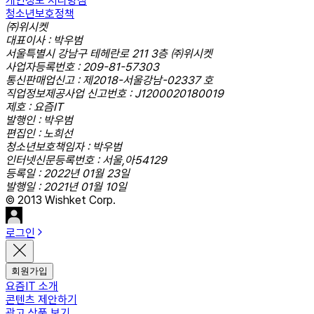
개인정보 처리방침
청소년보호정책
㈜위시켓
대표이사 : 박우범
서울특별시 강남구 테헤란로 211 3층 ㈜위시켓
사업자등록번호 : 209-81-57303
통신판매업신고 : 제2018-서울강남-02337 호
직업정보제공사업 신고번호 : J1200020180019
제호 : 요즘IT
발행인 : 박우범
편집인 : 노희선
청소년보호책임자 : 박우범
인터넷신문등록번호 : 서울,아54129
등록일 : 2022년 01월 23일
발행일 : 2021년 01월 10일
© 2013 Wishket Corp.
로그인
회원가입
요즘IT 소개
콘텐츠 제안하기
광고 상품 보기