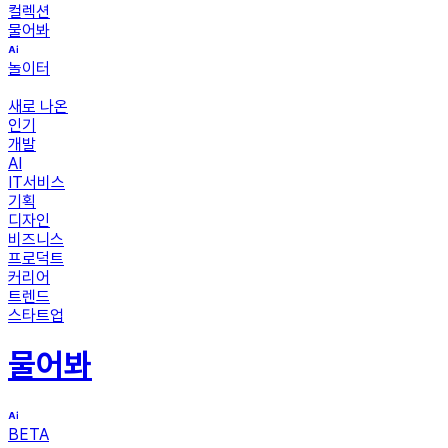
컬렉션
물어봐
놀이터
새로 나온
인기
개발
AI
IT서비스
기획
디자인
비즈니스
프로덕트
커리어
트렌드
스타트업
물어봐
BETA