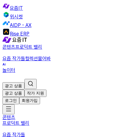
요즘IT
위시켓
AIDP - AX
Rise ERP
콘텐츠
프로덕트 밸리
요즘 작가들
컬렉션
물어봐
놀이터
광고 상품
광고 상품
작가 지원
로그인
회원가입
콘텐츠
프로덕트 밸리
요즘 작가들