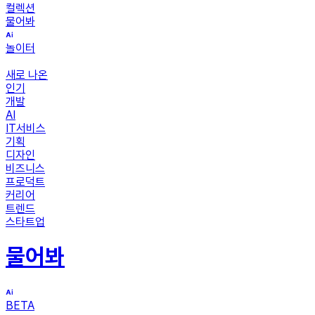
컬렉션
물어봐
놀이터
새로 나온
인기
개발
AI
IT서비스
기획
디자인
비즈니스
프로덕트
커리어
트렌드
스타트업
물어봐
BETA