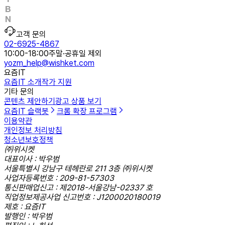
고객 문의
02-6925-4867
10:00-18:00
주말·공휴일 제외
yozm_help@wishket.com
요즘IT
요즘IT 소개
작가 지원
기타 문의
콘텐츠 제안하기
광고 상품 보기
요즘IT 슬랙봇
크롬 확장 프로그램
이용약관
개인정보 처리방침
청소년보호정책
㈜위시켓
대표이사 : 박우범
서울특별시 강남구 테헤란로 211 3층 ㈜위시켓
사업자등록번호 : 209-81-57303
통신판매업신고 : 제2018-서울강남-02337 호
직업정보제공사업 신고번호 : J1200020180019
제호 : 요즘IT
발행인 : 박우범