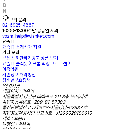
고객 문의
02-6925-4867
10:00-18:00
주말·공휴일 제외
yozm_help@wishket.com
요즘IT
요즘IT 소개
작가 지원
기타 문의
콘텐츠 제안하기
광고 상품 보기
요즘IT 슬랙봇
크롬 확장 프로그램
이용약관
개인정보 처리방침
청소년보호정책
㈜위시켓
대표이사 : 박우범
서울특별시 강남구 테헤란로 211 3층 ㈜위시켓
사업자등록번호 : 209-81-57303
통신판매업신고 : 제2018-서울강남-02337 호
직업정보제공사업 신고번호 : J1200020180019
제호 : 요즘IT
발행인 : 박우범