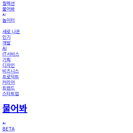
컬렉션
물어봐
놀이터
새로 나온
인기
개발
AI
IT서비스
기획
디자인
비즈니스
프로덕트
커리어
트렌드
스타트업
물어봐
BETA