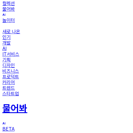
컬렉션
물어봐
놀이터
새로 나온
인기
개발
AI
IT서비스
기획
디자인
비즈니스
프로덕트
커리어
트렌드
스타트업
물어봐
BETA