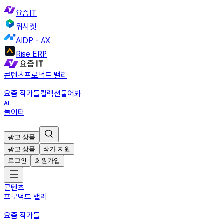
요즘IT
위시켓
AIDP - AX
Rise ERP
콘텐츠
프로덕트 밸리
요즘 작가들
컬렉션
물어봐
놀이터
광고 상품
광고 상품
작가 지원
로그인
회원가입
콘텐츠
프로덕트 밸리
요즘 작가들