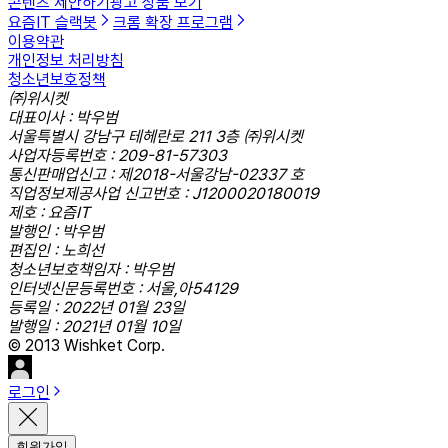
콘텐츠 제안하기
광고 상품 보기
요즘IT 슬랙봇
크롬 확장 프로그램
이용약관
개인정보 처리방침
청소년보호정책
㈜위시켓
대표이사 : 박우범
서울특별시 강남구 테헤란로 211 3층 ㈜위시켓
사업자등록번호 : 209-81-57303
통신판매업신고 : 제2018-서울강남-02337 호
직업정보제공사업 신고번호 : J1200020180019
제호 : 요즘IT
발행인 : 박우범
편집인 : 노희선
청소년보호책임자 : 박우범
인터넷신문등록번호 : 서울,아54129
등록일 : 2022년 01월 23일
발행일 : 2021년 01월 10일
© 2013 Wishket Corp.
로그인
회원가입