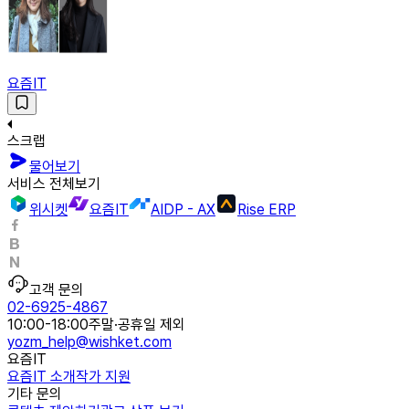
요즘IT
스크랩
물어보기
서비스 전체보기
위시켓
요즘IT
AIDP - AX
Rise ERP
고객 문의
02-6925-4867
10:00-18:00
주말·공휴일 제외
yozm_help@wishket.com
요즘IT
요즘IT 소개
작가 지원
기타 문의