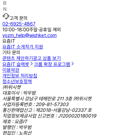
고객 문의
02-6925-4867
10:00-18:00
주말·공휴일 제외
yozm_help@wishket.com
요즘IT
요즘IT 소개
작가 지원
기타 문의
콘텐츠 제안하기
광고 상품 보기
요즘IT 슬랙봇
크롬 확장 프로그램
이용약관
개인정보 처리방침
청소년보호정책
㈜위시켓
대표이사 : 박우범
서울특별시 강남구 테헤란로 211 3층 ㈜위시켓
사업자등록번호 : 209-81-57303
통신판매업신고 : 제2018-서울강남-02337 호
직업정보제공사업 신고번호 : J1200020180019
제호 : 요즘IT
발행인 : 박우범
편집인 : 노희선