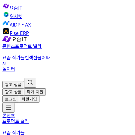
요즘IT
위시켓
AIDP - AX
Rise ERP
콘텐츠
프로덕트 밸리
요즘 작가들
컬렉션
물어봐
놀이터
광고 상품
광고 상품
작가 지원
로그인
회원가입
콘텐츠
프로덕트 밸리
요즘 작가들