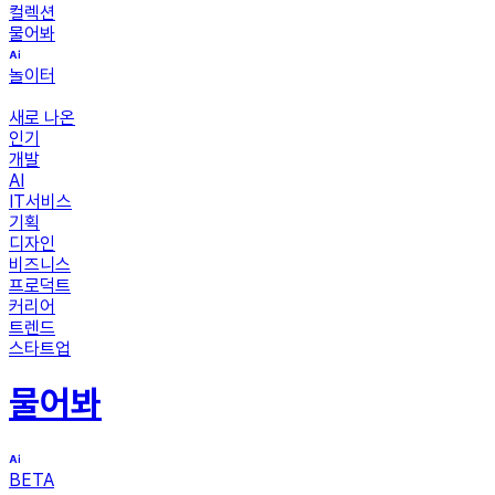
컬렉션
물어봐
놀이터
새로 나온
인기
개발
AI
IT서비스
기획
디자인
비즈니스
프로덕트
커리어
트렌드
스타트업
물어봐
BETA