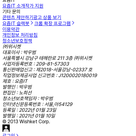
요즘IT
요즘IT 소개
작가 지원
기타 문의
콘텐츠 제안하기
광고 상품 보기
요즘IT 슬랙봇
크롬 확장 프로그램
이용약관
개인정보 처리방침
청소년보호정책
㈜위시켓
대표이사 : 박우범
서울특별시 강남구 테헤란로 211 3층 ㈜위시켓
사업자등록번호 : 209-81-57303
통신판매업신고 : 제2018-서울강남-02337 호
직업정보제공사업 신고번호 : J1200020180019
제호 : 요즘IT
발행인 : 박우범
편집인 : 노희선
청소년보호책임자 : 박우범
인터넷신문등록번호 : 서울,아54129
등록일 : 2022년 01월 23일
발행일 : 2021년 01월 10일
© 2013 Wishket Corp.
로그인