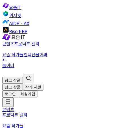
요즘IT
위시켓
AIDP - AX
Rise ERP
콘텐츠
프로덕트 밸리
요즘 작가들
컬렉션
물어봐
놀이터
광고 상품
광고 상품
작가 지원
로그인
회원가입
콘텐츠
프로덕트 밸리
요즘 작가들