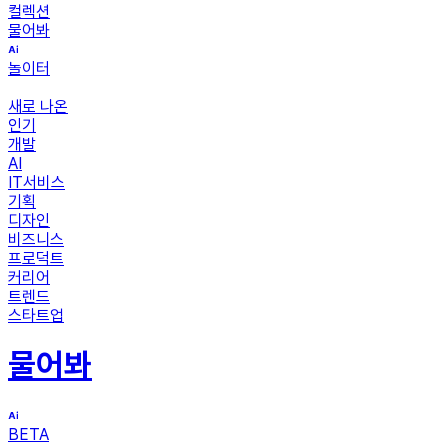
컬렉션
물어봐
놀이터
새로 나온
인기
개발
AI
IT서비스
기획
디자인
비즈니스
프로덕트
커리어
트렌드
스타트업
물어봐
BETA