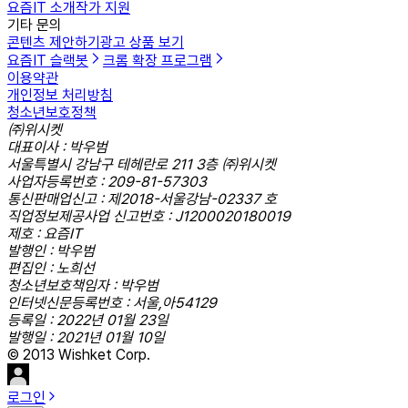
요즘IT 소개
작가 지원
기타 문의
콘텐츠 제안하기
광고 상품 보기
요즘IT 슬랙봇
크롬 확장 프로그램
이용약관
개인정보 처리방침
청소년보호정책
㈜위시켓
대표이사 : 박우범
서울특별시 강남구 테헤란로 211 3층 ㈜위시켓
사업자등록번호 : 209-81-57303
통신판매업신고 : 제2018-서울강남-02337 호
직업정보제공사업 신고번호 : J1200020180019
제호 : 요즘IT
발행인 : 박우범
편집인 : 노희선
청소년보호책임자 : 박우범
인터넷신문등록번호 : 서울,아54129
등록일 : 2022년 01월 23일
발행일 : 2021년 01월 10일
© 2013 Wishket Corp.
로그인