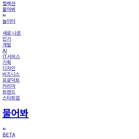
컬렉션
물어봐
놀이터
새로 나온
인기
개발
AI
IT서비스
기획
디자인
비즈니스
프로덕트
커리어
트렌드
스타트업
물어봐
BETA