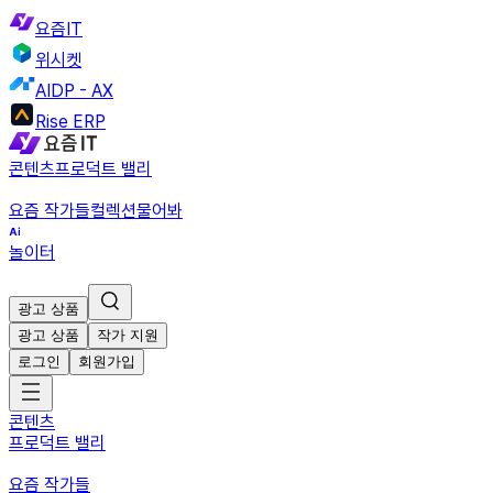
요즘IT
위시켓
AIDP - AX
Rise ERP
콘텐츠
프로덕트 밸리
요즘 작가들
컬렉션
물어봐
놀이터
광고 상품
광고 상품
작가 지원
로그인
회원가입
콘텐츠
프로덕트 밸리
요즘 작가들