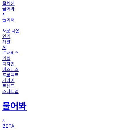
컬렉션
물어봐
놀이터
새로 나온
인기
개발
AI
IT서비스
기획
디자인
비즈니스
프로덕트
커리어
트렌드
스타트업
물어봐
BETA