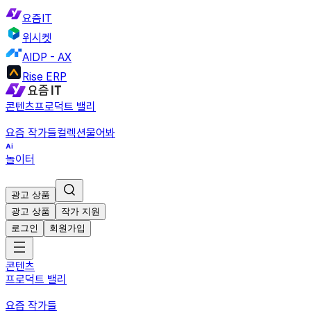
요즘IT
위시켓
AIDP - AX
Rise ERP
콘텐츠
프로덕트 밸리
요즘 작가들
컬렉션
물어봐
놀이터
광고 상품
광고 상품
작가 지원
로그인
회원가입
콘텐츠
프로덕트 밸리
요즘 작가들