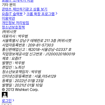
요즘IT 소개
작가 지원
기타 문의
콘텐츠 제안하기
광고 상품 보기
요즘IT 슬랙봇
크롬 확장 프로그램
이용약관
개인정보 처리방침
청소년보호정책
㈜위시켓
대표이사 : 박우범
서울특별시 강남구 테헤란로 211 3층 ㈜위시켓
사업자등록번호 : 209-81-57303
통신판매업신고 : 제2018-서울강남-02337 호
직업정보제공사업 신고번호 : J1200020180019
제호 : 요즘IT
발행인 : 박우범
편집인 : 노희선
청소년보호책임자 : 박우범
인터넷신문등록번호 : 서울,아54129
등록일 : 2022년 01월 23일
발행일 : 2021년 01월 10일
© 2013 Wishket Corp.
로그인