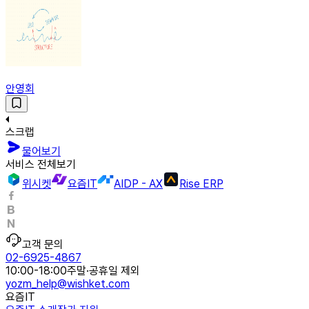
안영회
스크랩
물어보기
서비스 전체보기
위시켓
요즘IT
AIDP - AX
Rise ERP
고객 문의
02-6925-4867
10:00-18:00
주말·공휴일 제외
yozm_help@wishket.com
요즘IT