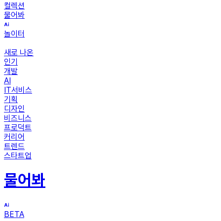
컬렉션
물어봐
놀이터
새로 나온
인기
개발
AI
IT서비스
기획
디자인
비즈니스
프로덕트
커리어
트렌드
스타트업
물어봐
BETA