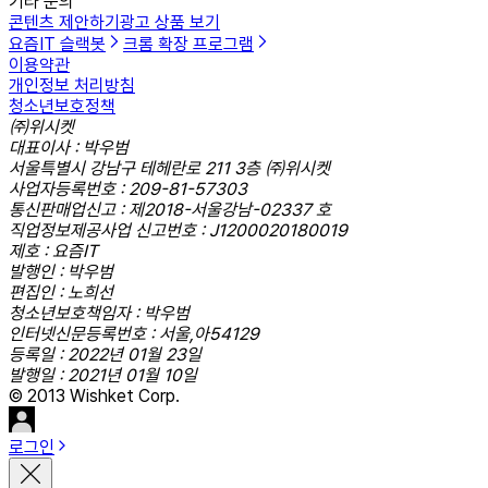
기타 문의
콘텐츠 제안하기
광고 상품 보기
요즘IT 슬랙봇
크롬 확장 프로그램
이용약관
개인정보 처리방침
청소년보호정책
㈜위시켓
대표이사 : 박우범
서울특별시 강남구 테헤란로 211 3층 ㈜위시켓
사업자등록번호 : 209-81-57303
통신판매업신고 : 제2018-서울강남-02337 호
직업정보제공사업 신고번호 : J1200020180019
제호 : 요즘IT
발행인 : 박우범
편집인 : 노희선
청소년보호책임자 : 박우범
인터넷신문등록번호 : 서울,아54129
등록일 : 2022년 01월 23일
발행일 : 2021년 01월 10일
© 2013 Wishket Corp.
로그인