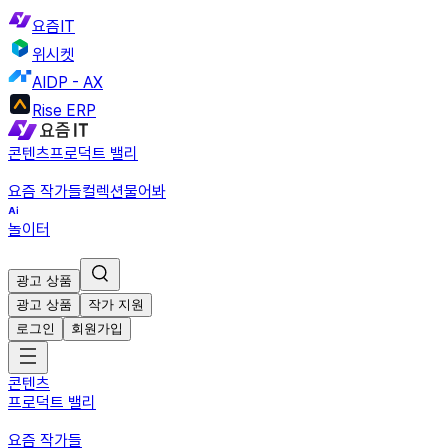
요즘IT
위시켓
AIDP - AX
Rise ERP
콘텐츠
프로덕트 밸리
요즘 작가들
컬렉션
물어봐
놀이터
광고 상품
광고 상품
작가 지원
로그인
회원가입
콘텐츠
프로덕트 밸리
요즘 작가들