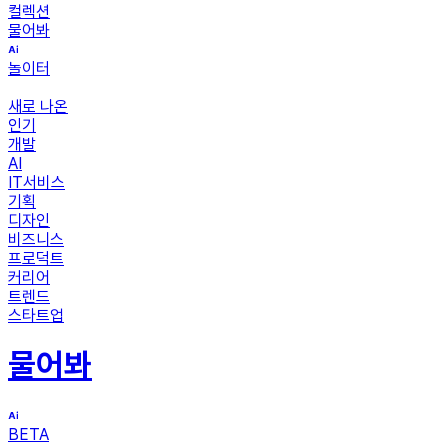
컬렉션
물어봐
놀이터
새로 나온
인기
개발
AI
IT서비스
기획
디자인
비즈니스
프로덕트
커리어
트렌드
스타트업
물어봐
BETA