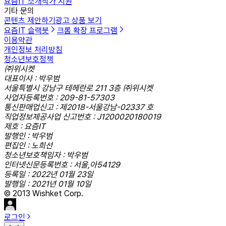
요즘IT 소개
작가 지원
기타 문의
콘텐츠 제안하기
광고 상품 보기
요즘IT 슬랙봇
크롬 확장 프로그램
이용약관
개인정보 처리방침
청소년보호정책
㈜위시켓
대표이사 : 박우범
서울특별시 강남구 테헤란로 211 3층 ㈜위시켓
사업자등록번호 : 209-81-57303
통신판매업신고 : 제2018-서울강남-02337 호
직업정보제공사업 신고번호 : J1200020180019
제호 : 요즘IT
발행인 : 박우범
편집인 : 노희선
청소년보호책임자 : 박우범
인터넷신문등록번호 : 서울,아54129
등록일 : 2022년 01월 23일
발행일 : 2021년 01월 10일
© 2013 Wishket Corp.
로그인