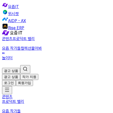
요즘IT
위시켓
AIDP - AX
Rise ERP
콘텐츠
프로덕트 밸리
요즘 작가들
컬렉션
물어봐
놀이터
광고 상품
광고 상품
작가 지원
로그인
회원가입
콘텐츠
프로덕트 밸리
요즘 작가들