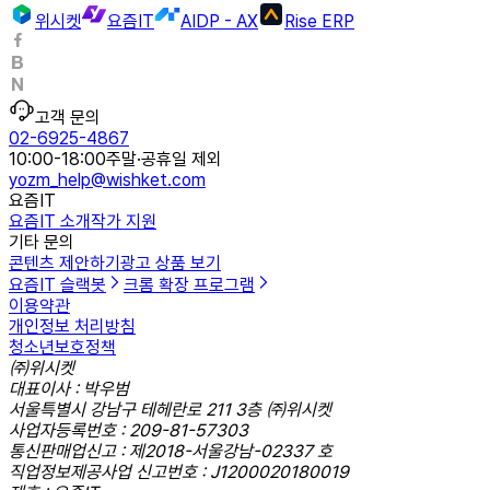
위시켓
요즘IT
AIDP - AX
Rise ERP
고객 문의
02-6925-4867
10:00-18:00
주말·공휴일 제외
yozm_help@wishket.com
요즘IT
요즘IT 소개
작가 지원
기타 문의
콘텐츠 제안하기
광고 상품 보기
요즘IT 슬랙봇
크롬 확장 프로그램
이용약관
개인정보 처리방침
청소년보호정책
㈜위시켓
대표이사 : 박우범
서울특별시 강남구 테헤란로 211 3층 ㈜위시켓
사업자등록번호 : 209-81-57303
통신판매업신고 : 제2018-서울강남-02337 호
직업정보제공사업 신고번호 : J1200020180019