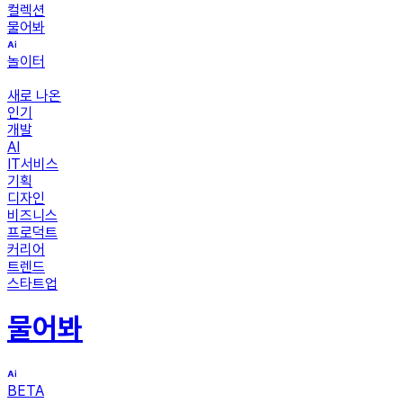
컬렉션
물어봐
놀이터
새로 나온
인기
개발
AI
IT서비스
기획
디자인
비즈니스
프로덕트
커리어
트렌드
스타트업
물어봐
BETA