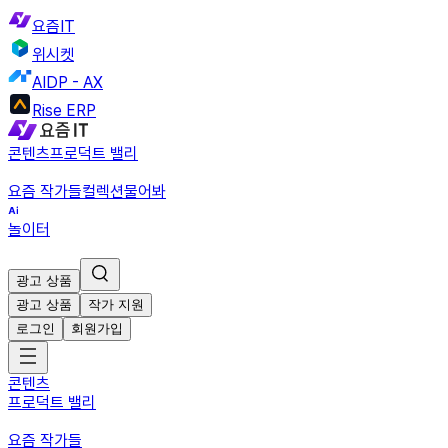
요즘IT
위시켓
AIDP - AX
Rise ERP
콘텐츠
프로덕트 밸리
요즘 작가들
컬렉션
물어봐
놀이터
광고 상품
광고 상품
작가 지원
로그인
회원가입
콘텐츠
프로덕트 밸리
요즘 작가들