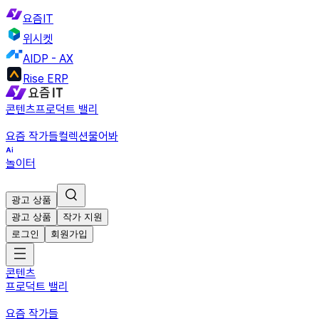
요즘IT
위시켓
AIDP - AX
Rise ERP
콘텐츠
프로덕트 밸리
요즘 작가들
컬렉션
물어봐
놀이터
광고 상품
광고 상품
작가 지원
로그인
회원가입
콘텐츠
프로덕트 밸리
요즘 작가들