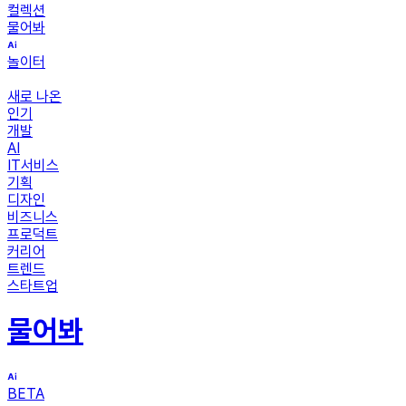
컬렉션
물어봐
놀이터
새로 나온
인기
개발
AI
IT서비스
기획
디자인
비즈니스
프로덕트
커리어
트렌드
스타트업
물어봐
BETA