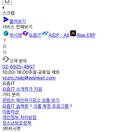
스크랩
물어보기
서비스 전체보기
위시켓
요즘IT
AIDP - AX
Rise ERP
고객 문의
02-6925-4867
10:00-18:00
주말·공휴일 제외
yozm_help@wishket.com
요즘IT
요즘IT 소개
작가 지원
기타 문의
콘텐츠 제안하기
광고 상품 보기
요즘IT 슬랙봇
크롬 확장 프로그램
이용약관
개인정보 처리방침
청소년보호정책
㈜위시켓