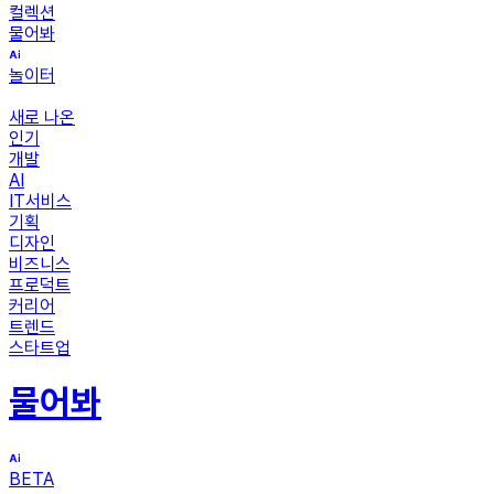
컬렉션
물어봐
놀이터
새로 나온
인기
개발
AI
IT서비스
기획
디자인
비즈니스
프로덕트
커리어
트렌드
스타트업
물어봐
BETA