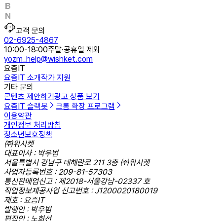
고객 문의
02-6925-4867
10:00-18:00
주말·공휴일 제외
yozm_help@wishket.com
요즘IT
요즘IT 소개
작가 지원
기타 문의
콘텐츠 제안하기
광고 상품 보기
요즘IT 슬랙봇
크롬 확장 프로그램
이용약관
개인정보 처리방침
청소년보호정책
㈜위시켓
대표이사 : 박우범
서울특별시 강남구 테헤란로 211 3층 ㈜위시켓
사업자등록번호 : 209-81-57303
통신판매업신고 : 제2018-서울강남-02337 호
직업정보제공사업 신고번호 : J1200020180019
제호 : 요즘IT
발행인 : 박우범
편집인 : 노희선