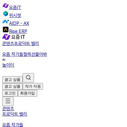
요즘IT
위시켓
AIDP - AX
Rise ERP
콘텐츠
프로덕트 밸리
요즘 작가들
컬렉션
물어봐
놀이터
광고 상품
광고 상품
작가 지원
로그인
회원가입
콘텐츠
프로덕트 밸리
요즘 작가들