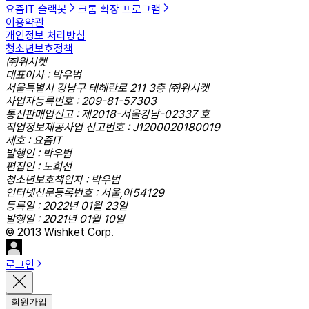
요즘IT 슬랙봇
크롬 확장 프로그램
이용약관
개인정보 처리방침
청소년보호정책
㈜위시켓
대표이사 : 박우범
서울특별시 강남구 테헤란로 211 3층 ㈜위시켓
사업자등록번호 : 209-81-57303
통신판매업신고 : 제2018-서울강남-02337 호
직업정보제공사업 신고번호 : J1200020180019
제호 : 요즘IT
발행인 : 박우범
편집인 : 노희선
청소년보호책임자 : 박우범
인터넷신문등록번호 : 서울,아54129
등록일 : 2022년 01월 23일
발행일 : 2021년 01월 10일
© 2013 Wishket Corp.
로그인
회원가입