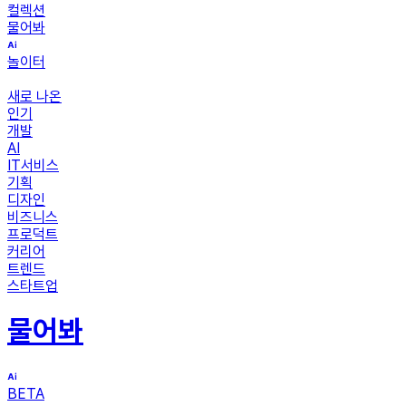
컬렉션
물어봐
놀이터
새로 나온
인기
개발
AI
IT서비스
기획
디자인
비즈니스
프로덕트
커리어
트렌드
스타트업
물어봐
BETA