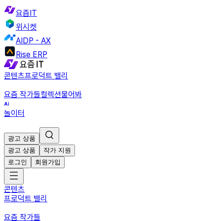
요즘IT
위시켓
AIDP - AX
Rise ERP
콘텐츠
프로덕트 밸리
요즘 작가들
컬렉션
물어봐
놀이터
광고 상품
광고 상품
작가 지원
로그인
회원가입
콘텐츠
프로덕트 밸리
요즘 작가들