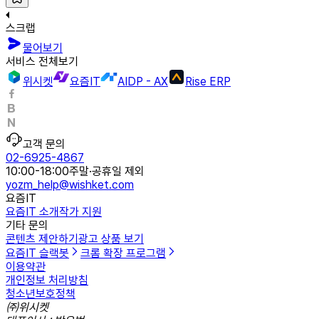
스크랩
물어보기
서비스 전체보기
위시켓
요즘IT
AIDP - AX
Rise ERP
고객 문의
02-6925-4867
10:00-18:00
주말·공휴일 제외
yozm_help@wishket.com
요즘IT
요즘IT 소개
작가 지원
기타 문의
콘텐츠 제안하기
광고 상품 보기
요즘IT 슬랙봇
크롬 확장 프로그램
이용약관
개인정보 처리방침
청소년보호정책
㈜위시켓