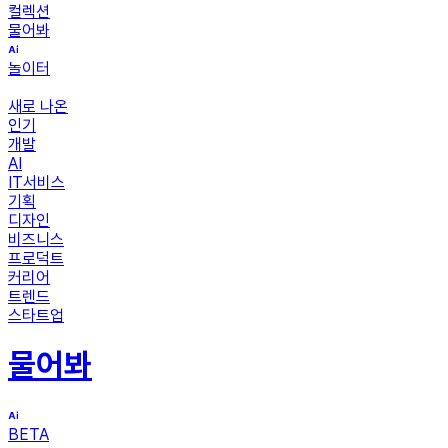
컬렉션
물어봐
놀이터
새로 나온
인기
개발
AI
IT서비스
기획
디자인
비즈니스
프로덕트
커리어
트렌드
스타트업
물어봐
BETA