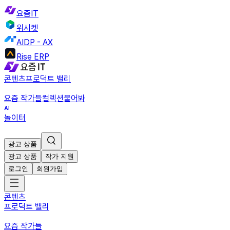
요즘IT
위시켓
AIDP - AX
Rise ERP
콘텐츠
프로덕트 밸리
요즘 작가들
컬렉션
물어봐
놀이터
광고 상품
광고 상품
작가 지원
로그인
회원가입
콘텐츠
프로덕트 밸리
요즘 작가들