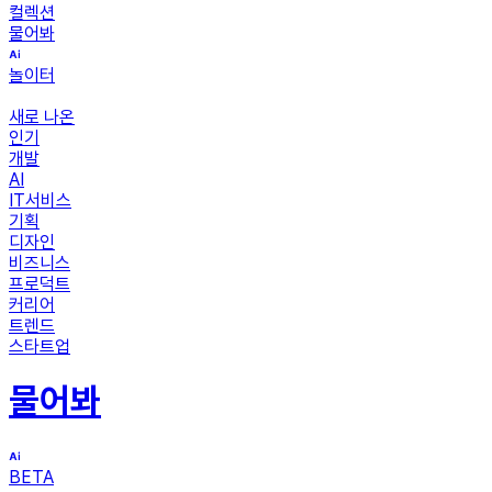
컬렉션
물어봐
놀이터
새로 나온
인기
개발
AI
IT서비스
기획
디자인
비즈니스
프로덕트
커리어
트렌드
스타트업
물어봐
BETA