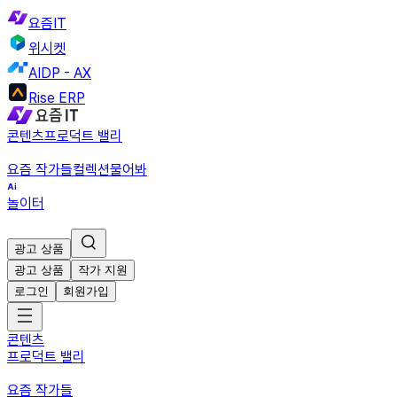
요즘IT
위시켓
AIDP - AX
Rise ERP
콘텐츠
프로덕트 밸리
요즘 작가들
컬렉션
물어봐
놀이터
광고 상품
광고 상품
작가 지원
로그인
회원가입
콘텐츠
프로덕트 밸리
요즘 작가들