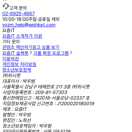
고객 문의
02-6925-4867
10:00-18:00
주말·공휴일 제외
yozm_help@wishket.com
요즘IT
요즘IT 소개
작가 지원
기타 문의
콘텐츠 제안하기
광고 상품 보기
요즘IT 슬랙봇
크롬 확장 프로그램
이용약관
개인정보 처리방침
청소년보호정책
㈜위시켓
대표이사 : 박우범
서울특별시 강남구 테헤란로 211 3층 ㈜위시켓
사업자등록번호 : 209-81-57303
통신판매업신고 : 제2018-서울강남-02337 호
직업정보제공사업 신고번호 : J1200020180019
제호 : 요즘IT
발행인 : 박우범
편집인 : 노희선
청소년보호책임자 : 박우범
인터넷신문등록번호 : 서울,아54129