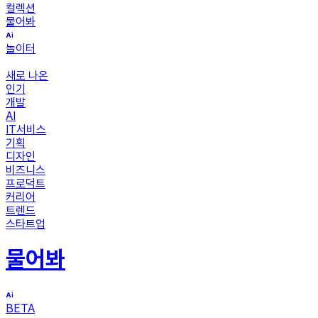
컬렉션
물어봐
놀이터
새로 나온
인기
개발
AI
IT서비스
기획
디자인
비즈니스
프로덕트
커리어
트렌드
스타트업
물어봐
BETA