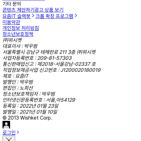
기타 문의
콘텐츠 제안하기
광고 상품 보기
요즘IT 슬랙봇
크롬 확장 프로그램
이용약관
개인정보 처리방침
청소년보호정책
㈜위시켓
대표이사 : 박우범
서울특별시 강남구 테헤란로 211 3층 ㈜위시켓
사업자등록번호 : 209-81-57303
통신판매업신고 : 제2018-서울강남-02337 호
직업정보제공사업 신고번호 : J1200020180019
제호 : 요즘IT
발행인 : 박우범
편집인 : 노희선
청소년보호책임자 : 박우범
인터넷신문등록번호 : 서울,아54129
등록일 : 2022년 01월 23일
발행일 : 2021년 01월 10일
© 2013 Wishket Corp.
로그인