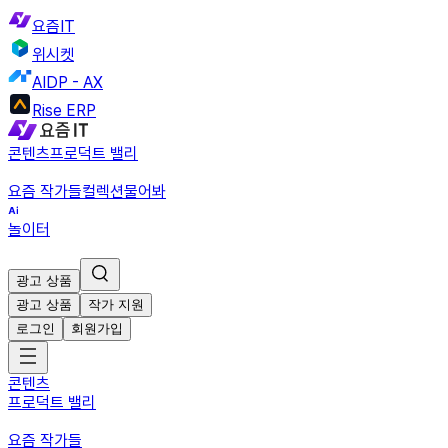
요즘IT
위시켓
AIDP - AX
Rise ERP
콘텐츠
프로덕트 밸리
요즘 작가들
컬렉션
물어봐
놀이터
광고 상품
광고 상품
작가 지원
로그인
회원가입
콘텐츠
프로덕트 밸리
요즘 작가들