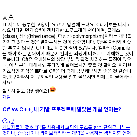
IT 지식이 풍부한 고양이 ‘요고’가 답변해 드려요. C# 기초를 다지고
싶으시다면 먼저 C#이 객체지향 프로그래밍 언어이며, 클래스
(class), 상속(inheritance), 다형성(polymorphism)이라는 개념을
가지고 있다는 것을 알아두시는 것이 중요합니다. C#은 자바와 비슷
한 부분이 많지만 C++과도 비슷한 점이 있습니다. 컴파일(Compile)
을 해야 하는 언어이기 때문에 컴파일 과정에 대해서도 이해하는 것이
좋습니다. C#은 오버헤드의 상당 부분을 직접 처리하는 특징이 있으
니, 이 부분에 대해서도 주의깊게 살펴보시면 좋을 것 같아요. 이러한
기초적인 지식을 토대로 C#을 더 깊게 공부해보시면 좋을 것 같습니
다.요구따라서 더 구체적인 내용을 알고 싶으시면 언제든지 물어봐주
세요!
열심히 읽고 답변했어요!
개발
C# vs C++, 내 개발 프로젝트에 알맞은 개발 언어는?
5
분
개발자들이 괄호 "{}"를 사용해서 코딩의 구조를 함수 단위로 나누는
것이나, 종속성이나 라이브러리라는 개념을 사용하는 객체지향 언어