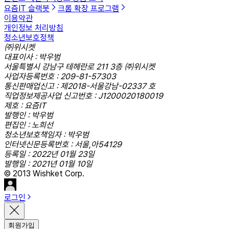
요즘IT 슬랙봇
크롬 확장 프로그램
이용약관
개인정보 처리방침
청소년보호정책
㈜위시켓
대표이사 : 박우범
서울특별시 강남구 테헤란로 211 3층 ㈜위시켓
사업자등록번호 : 209-81-57303
통신판매업신고 : 제2018-서울강남-02337 호
직업정보제공사업 신고번호 : J1200020180019
제호 : 요즘IT
발행인 : 박우범
편집인 : 노희선
청소년보호책임자 : 박우범
인터넷신문등록번호 : 서울,아54129
등록일 : 2022년 01월 23일
발행일 : 2021년 01월 10일
© 2013 Wishket Corp.
로그인
회원가입