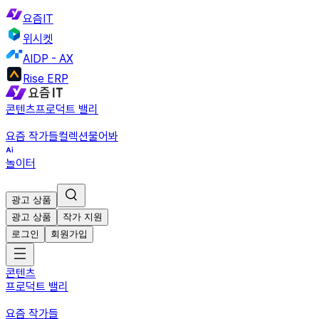
요즘IT
위시켓
AIDP - AX
Rise ERP
콘텐츠
프로덕트 밸리
요즘 작가들
컬렉션
물어봐
놀이터
광고 상품
광고 상품
작가 지원
로그인
회원가입
콘텐츠
프로덕트 밸리
요즘 작가들