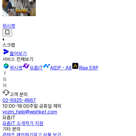
위시켓
스크랩
물어보기
서비스 전체보기
위시켓
요즘IT
AIDP - AX
Rise ERP
고객 문의
02-6925-4867
10:00-18:00
주말·공휴일 제외
yozm_help@wishket.com
요즘IT
요즘IT 소개
작가 지원
기타 문의
콘텐츠 제안하기
광고 상품 보기