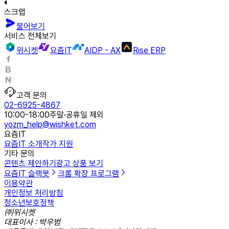
스크랩
물어보기
서비스 전체보기
위시켓
요즘IT
AIDP - AX
Rise ERP
고객 문의
02-6925-4867
10:00-18:00
주말·공휴일 제외
yozm_help@wishket.com
요즘IT
요즘IT 소개
작가 지원
기타 문의
콘텐츠 제안하기
광고 상품 보기
요즘IT 슬랙봇
크롬 확장 프로그램
이용약관
개인정보 처리방침
청소년보호정책
㈜위시켓
대표이사 : 박우범