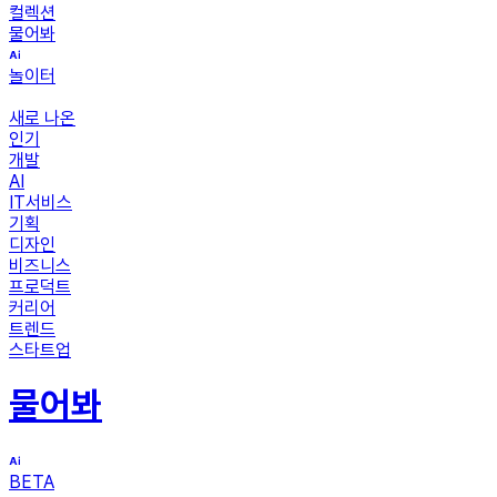
컬렉션
물어봐
놀이터
새로 나온
인기
개발
AI
IT서비스
기획
디자인
비즈니스
프로덕트
커리어
트렌드
스타트업
물어봐
BETA