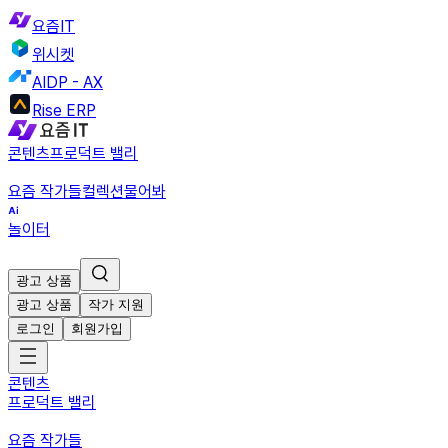
요즘IT
위시켓
AIDP - AX
Rise ERP
콘텐츠
프로덕트 밸리
요즘 작가들
컬렉션
물어봐
놀이터
광고 상품
광고 상품
작가 지원
로그인
회원가입
콘텐츠
프로덕트 밸리
요즘 작가들