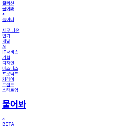
컬렉션
물어봐
놀이터
새로 나온
인기
개발
AI
IT서비스
기획
디자인
비즈니스
프로덕트
커리어
트렌드
스타트업
물어봐
BETA