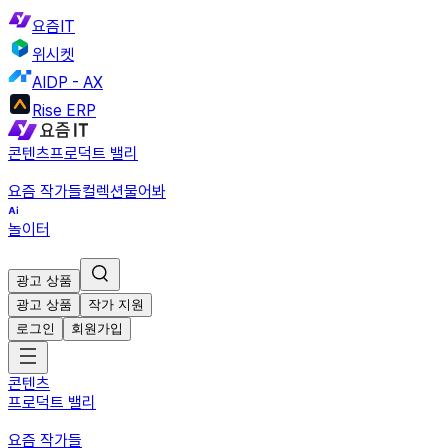
요즘IT
위시켓
AIDP - AX
Rise ERP
콘텐츠
프로덕트 밸리
요즘 작가들
컬렉션
물어봐
놀이터
광고 상품
광고 상품
작가 지원
로그인
회원가입
콘텐츠
프로덕트 밸리
요즘 작가들