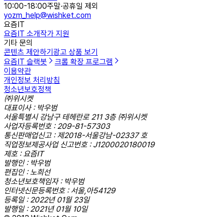
10:00-18:00
주말·공휴일 제외
yozm_help@wishket.com
요즘IT
요즘IT 소개
작가 지원
기타 문의
콘텐츠 제안하기
광고 상품 보기
요즘IT 슬랙봇
크롬 확장 프로그램
이용약관
개인정보 처리방침
청소년보호정책
㈜위시켓
대표이사 : 박우범
서울특별시 강남구 테헤란로 211 3층 ㈜위시켓
사업자등록번호 : 209-81-57303
통신판매업신고 : 제2018-서울강남-02337 호
직업정보제공사업 신고번호 : J1200020180019
제호 : 요즘IT
발행인 : 박우범
편집인 : 노희선
청소년보호책임자 : 박우범
인터넷신문등록번호 : 서울,아54129
등록일 : 2022년 01월 23일
발행일 : 2021년 01월 10일