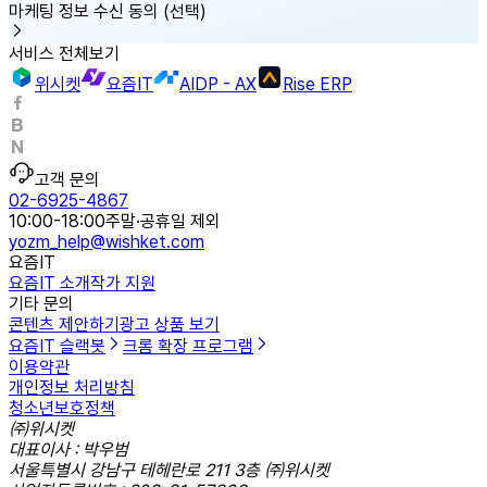
마케팅 정보 수신 동의
(선택)
서비스 전체보기
위시켓
요즘IT
AIDP - AX
Rise ERP
고객 문의
02-6925-4867
10:00-18:00
주말·공휴일 제외
yozm_help@wishket.com
요즘IT
요즘IT 소개
작가 지원
기타 문의
콘텐츠 제안하기
광고 상품 보기
요즘IT 슬랙봇
크롬 확장 프로그램
이용약관
개인정보 처리방침
청소년보호정책
㈜위시켓
대표이사 : 박우범
서울특별시 강남구 테헤란로 211 3층 ㈜위시켓