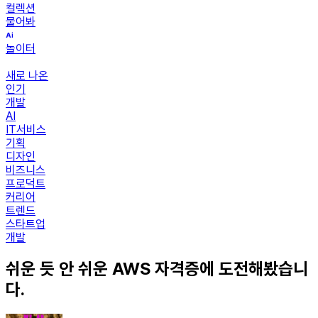
컬렉션
물어봐
놀이터
새로 나온
인기
개발
AI
IT서비스
기획
디자인
비즈니스
프로덕트
커리어
트렌드
스타트업
개발
쉬운 듯 안 쉬운 AWS 자격증에 도전해봤습니
다.