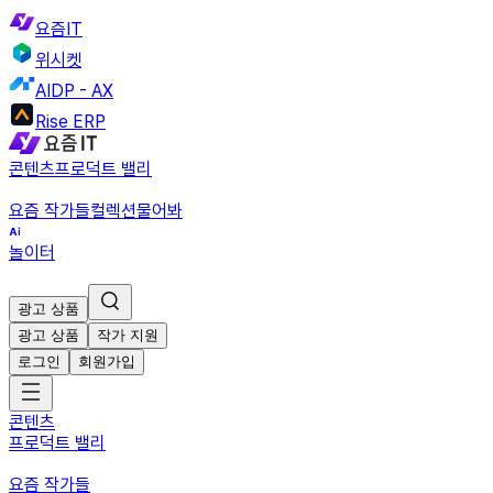
요즘IT
위시켓
AIDP - AX
Rise ERP
콘텐츠
프로덕트 밸리
요즘 작가들
컬렉션
물어봐
놀이터
광고 상품
광고 상품
작가 지원
로그인
회원가입
콘텐츠
프로덕트 밸리
요즘 작가들