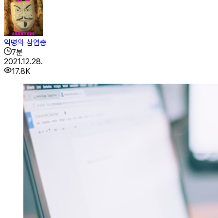
익명의 삼엽충
7
분
2021.12.28.
17.8K