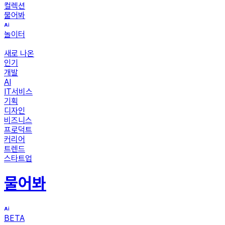
컬렉션
물어봐
놀이터
새로 나온
인기
개발
AI
IT서비스
기획
디자인
비즈니스
프로덕트
커리어
트렌드
스타트업
물어봐
BETA