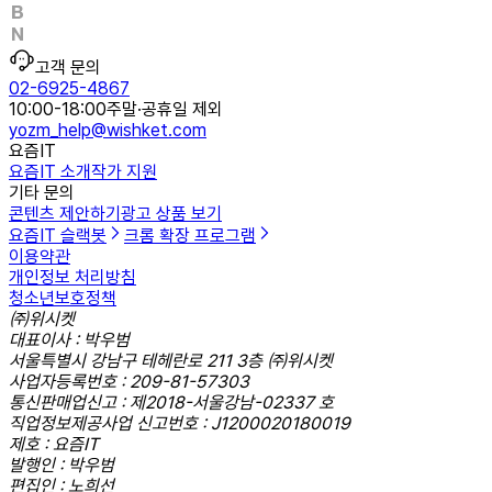
고객 문의
02-6925-4867
10:00-18:00
주말·공휴일 제외
yozm_help@wishket.com
요즘IT
요즘IT 소개
작가 지원
기타 문의
콘텐츠 제안하기
광고 상품 보기
요즘IT 슬랙봇
크롬 확장 프로그램
이용약관
개인정보 처리방침
청소년보호정책
㈜위시켓
대표이사 : 박우범
서울특별시 강남구 테헤란로 211 3층 ㈜위시켓
사업자등록번호 : 209-81-57303
통신판매업신고 : 제2018-서울강남-02337 호
직업정보제공사업 신고번호 : J1200020180019
제호 : 요즘IT
발행인 : 박우범
편집인 : 노희선