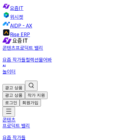
요즘IT
위시켓
AIDP - AX
Rise ERP
콘텐츠
프로덕트 밸리
요즘 작가들
컬렉션
물어봐
놀이터
광고 상품
광고 상품
작가 지원
로그인
회원가입
콘텐츠
프로덕트 밸리
요즘 작가들