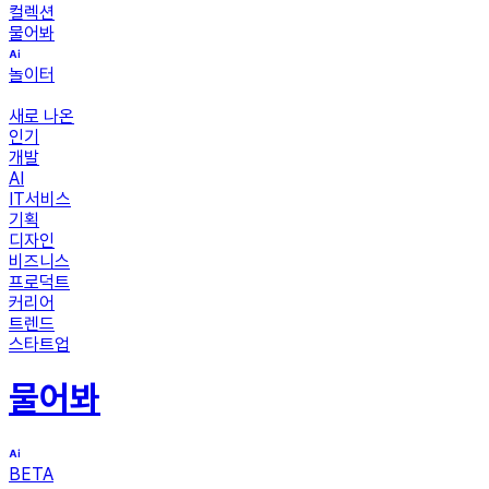
컬렉션
물어봐
놀이터
새로 나온
인기
개발
AI
IT서비스
기획
디자인
비즈니스
프로덕트
커리어
트렌드
스타트업
물어봐
BETA