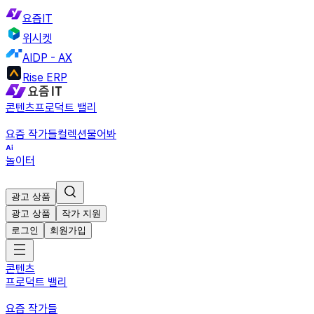
요즘IT
위시켓
AIDP - AX
Rise ERP
콘텐츠
프로덕트 밸리
요즘 작가들
컬렉션
물어봐
놀이터
광고 상품
광고 상품
작가 지원
로그인
회원가입
콘텐츠
프로덕트 밸리
요즘 작가들