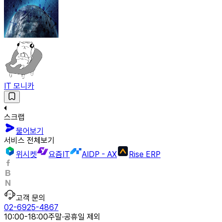
IT 모니카
스크랩
물어보기
서비스 전체보기
위시켓
요즘IT
AIDP - AX
Rise ERP
고객 문의
02-6925-4867
10:00-18:00
주말·공휴일 제외