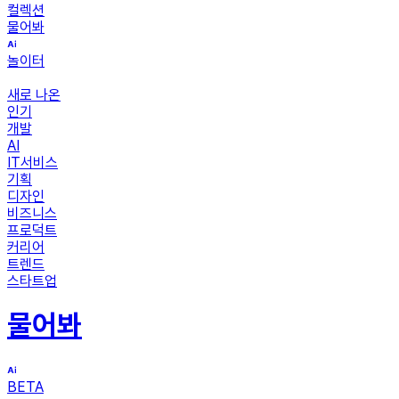
컬렉션
물어봐
놀이터
새로 나온
인기
개발
AI
IT서비스
기획
디자인
비즈니스
프로덕트
커리어
트렌드
스타트업
물어봐
BETA