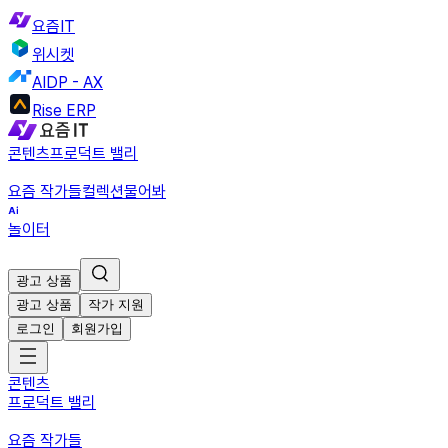
요즘IT
위시켓
AIDP - AX
Rise ERP
콘텐츠
프로덕트 밸리
요즘 작가들
컬렉션
물어봐
놀이터
광고 상품
광고 상품
작가 지원
로그인
회원가입
콘텐츠
프로덕트 밸리
요즘 작가들