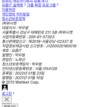
콘텐츠 제안하기
광고 상품 보기
요즘IT 슬랙봇
크롬 확장 프로그램
이용약관
개인정보 처리방침
청소년보호정책
㈜위시켓
대표이사 : 박우범
서울특별시 강남구 테헤란로 211 3층 ㈜위시켓
사업자등록번호 : 209-81-57303
통신판매업신고 : 제2018-서울강남-02337 호
직업정보제공사업 신고번호 : J1200020180019
제호 : 요즘IT
발행인 : 박우범
편집인 : 노희선
청소년보호책임자 : 박우범
인터넷신문등록번호 : 서울,아54129
등록일 : 2022년 01월 23일
발행일 : 2021년 01월 10일
© 2013 Wishket Corp.
로그인
회원가입