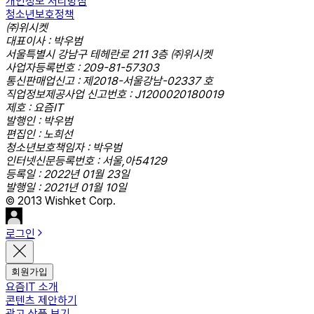
개인정보 처리방침
청소년보호정책
㈜위시켓
대표이사 : 박우범
서울특별시 강남구 테헤란로 211 3층 ㈜위시켓
사업자등록번호 : 209-81-57303
통신판매업신고 : 제2018-서울강남-02337 호
직업정보제공사업 신고번호 : J1200020180019
제호 : 요즘IT
발행인 : 박우범
편집인 : 노희선
청소년보호책임자 : 박우범
인터넷신문등록번호 : 서울,아54129
등록일 : 2022년 01월 23일
발행일 : 2021년 01월 10일
© 2013 Wishket Corp.
로그인
회원가입
요즘IT 소개
콘텐츠 제안하기
광고 상품 보기