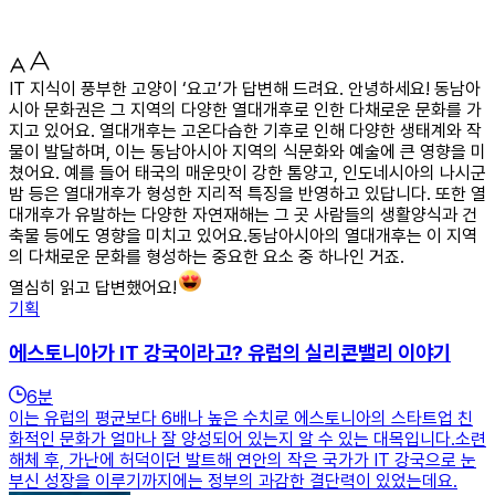
IT 지식이 풍부한 고양이 ‘요고’가 답변해 드려요. 안녕하세요! 동남아
시아 문화권은 그 지역의 다양한 열대개후로 인한 다채로운 문화를 가
지고 있어요. 열대개후는 고온다습한 기후로 인해 다양한 생태계와 작
물이 발달하며, 이는 동남아시아 지역의 식문화와 예술에 큰 영향을 미
쳤어요. 예를 들어 태국의 매운맛이 강한 톰양고, 인도네시아의 나시군
밤 등은 열대개후가 형성한 지리적 특징을 반영하고 있답니다. 또한 열
대개후가 유발하는 다양한 자연재해는 그 곳 사람들의 생활양식과 건
축물 등에도 영향을 미치고 있어요.동남아시아의 열대개후는 이 지역
의 다채로운 문화를 형성하는 중요한 요소 중 하나인 거죠.
열심히 읽고 답변했어요!
기획
에스토니아가 IT 강국이라고? 유럽의 실리콘밸리 이야기
6
분
이는 유럽의 평균보다 6배나 높은 수치로 에스토니아의 스타트업 친
화적인 문화가 얼마나 잘 양성되어 있는지 알 수 있는 대목입니다.​소련
해체 후, 가난에 허덕이던 발트해 연안의 작은 국가가 IT 강국으로 눈
부신 성장을 이루기까지에는 정부의 과감한 결단력이 있었는데요.