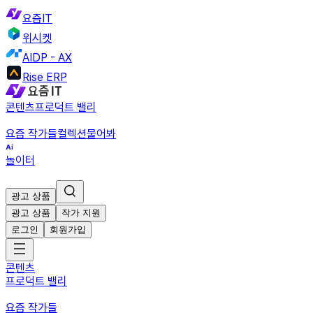
요즘IT
위시켓
AIDP - AX
Rise ERP
콘텐츠
프로덕트 밸리
요즘 작가들
컬렉션
물어봐
놀이터
광고 상품
광고 상품
작가 지원
로그인
회원가입
콘텐츠
프로덕트 밸리
요즘 작가들