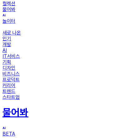
컬렉션
물어봐
놀이터
새로 나온
인기
개발
AI
IT서비스
기획
디자인
비즈니스
프로덕트
커리어
트렌드
스타트업
물어봐
BETA