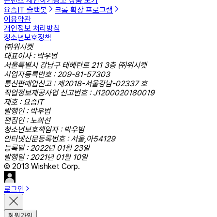
콘텐츠 제안하기
광고 상품 보기
요즘IT 슬랙봇
크롬 확장 프로그램
이용약관
개인정보 처리방침
청소년보호정책
㈜위시켓
대표이사 : 박우범
서울특별시 강남구 테헤란로 211 3층 ㈜위시켓
사업자등록번호 : 209-81-57303
통신판매업신고 : 제2018-서울강남-02337 호
직업정보제공사업 신고번호 : J1200020180019
제호 : 요즘IT
발행인 : 박우범
편집인 : 노희선
청소년보호책임자 : 박우범
인터넷신문등록번호 : 서울,아54129
등록일 : 2022년 01월 23일
발행일 : 2021년 01월 10일
© 2013 Wishket Corp.
로그인
회원가입