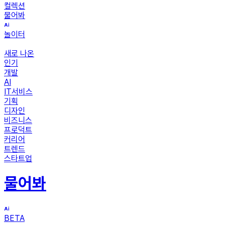
컬렉션
물어봐
놀이터
새로 나온
인기
개발
AI
IT서비스
기획
디자인
비즈니스
프로덕트
커리어
트렌드
스타트업
물어봐
BETA