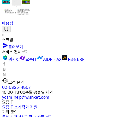
애옹킴
스크랩
물어보기
서비스 전체보기
위시켓
요즘IT
AIDP - AX
Rise ERP
고객 문의
02-6925-4867
10:00-18:00
주말·공휴일 제외
yozm_help@wishket.com
요즘IT
요즘IT 소개
작가 지원
기타 문의