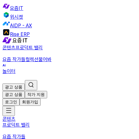
요즘IT
위시켓
AIDP - AX
Rise ERP
콘텐츠
프로덕트 밸리
요즘 작가들
컬렉션
물어봐
놀이터
광고 상품
광고 상품
작가 지원
로그인
회원가입
콘텐츠
프로덕트 밸리
요즘 작가들