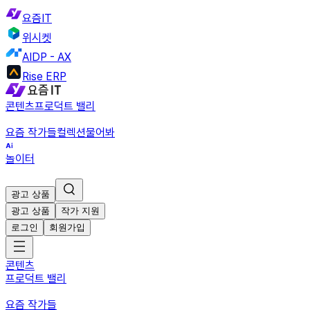
요즘IT
위시켓
AIDP - AX
Rise ERP
콘텐츠
프로덕트 밸리
요즘 작가들
컬렉션
물어봐
놀이터
광고 상품
광고 상품
작가 지원
로그인
회원가입
콘텐츠
프로덕트 밸리
요즘 작가들