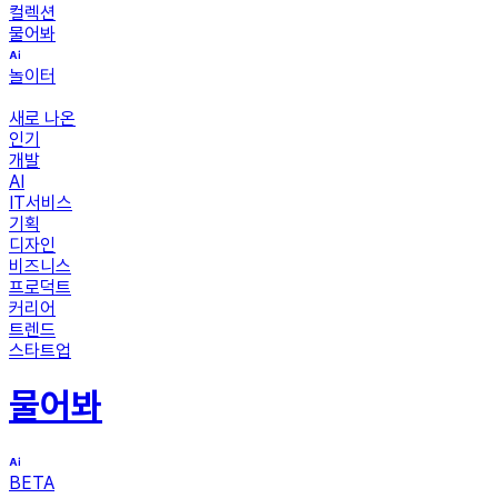
컬렉션
물어봐
놀이터
새로 나온
인기
개발
AI
IT서비스
기획
디자인
비즈니스
프로덕트
커리어
트렌드
스타트업
물어봐
BETA