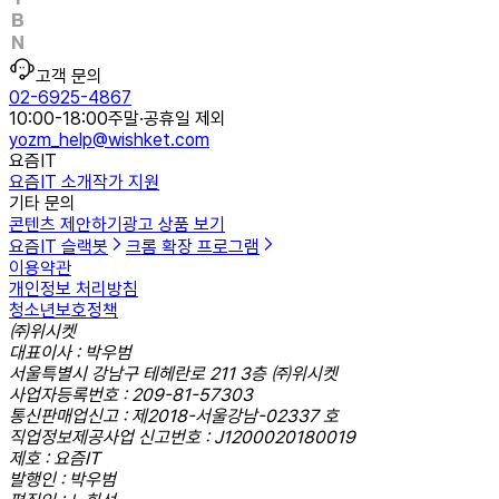
고객 문의
02-6925-4867
10:00-18:00
주말·공휴일 제외
yozm_help@wishket.com
요즘IT
요즘IT 소개
작가 지원
기타 문의
콘텐츠 제안하기
광고 상품 보기
요즘IT 슬랙봇
크롬 확장 프로그램
이용약관
개인정보 처리방침
청소년보호정책
㈜위시켓
대표이사 : 박우범
서울특별시 강남구 테헤란로 211 3층 ㈜위시켓
사업자등록번호 : 209-81-57303
통신판매업신고 : 제2018-서울강남-02337 호
직업정보제공사업 신고번호 : J1200020180019
제호 : 요즘IT
발행인 : 박우범