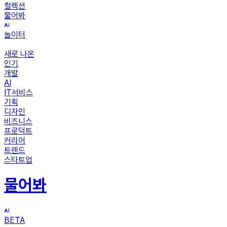
컬렉션
물어봐
놀이터
새로 나온
인기
개발
AI
IT서비스
기획
디자인
비즈니스
프로덕트
커리어
트렌드
스타트업
물어봐
BETA