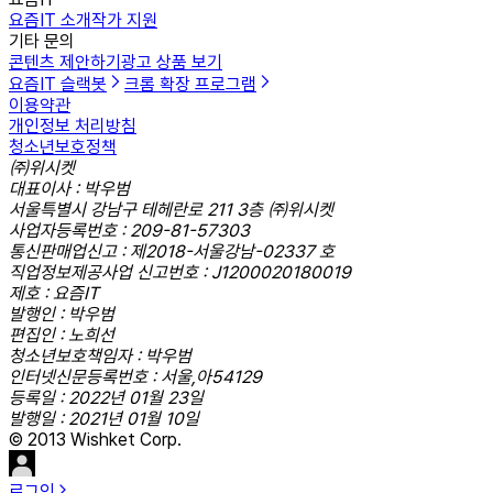
요즘IT 소개
작가 지원
기타 문의
콘텐츠 제안하기
광고 상품 보기
요즘IT 슬랙봇
크롬 확장 프로그램
이용약관
개인정보 처리방침
청소년보호정책
㈜위시켓
대표이사 : 박우범
서울특별시 강남구 테헤란로 211 3층 ㈜위시켓
사업자등록번호 : 209-81-57303
통신판매업신고 : 제2018-서울강남-02337 호
직업정보제공사업 신고번호 : J1200020180019
제호 : 요즘IT
발행인 : 박우범
편집인 : 노희선
청소년보호책임자 : 박우범
인터넷신문등록번호 : 서울,아54129
등록일 : 2022년 01월 23일
발행일 : 2021년 01월 10일
© 2013 Wishket Corp.
로그인