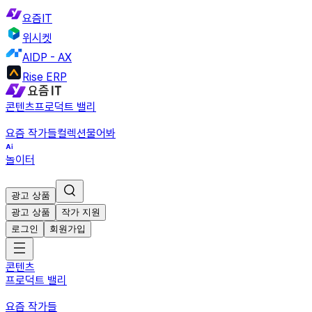
요즘IT
위시켓
AIDP - AX
Rise ERP
콘텐츠
프로덕트 밸리
요즘 작가들
컬렉션
물어봐
놀이터
광고 상품
광고 상품
작가 지원
로그인
회원가입
콘텐츠
프로덕트 밸리
요즘 작가들