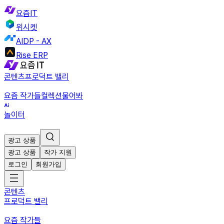
요즘IT
위시켓
AIDP - AX
Rise ERP
콘텐츠
프로덕트 밸리
요즘 작가들
컬렉션
물어봐
놀이터
광고 상품
광고 상품
작가 지원
로그인
회원가입
콘텐츠
프로덕트 밸리
요즘 작가들