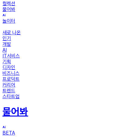
컬렉션
물어봐
놀이터
새로 나온
인기
개발
AI
IT서비스
기획
디자인
비즈니스
프로덕트
커리어
트렌드
스타트업
물어봐
BETA