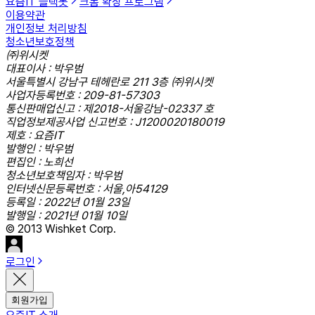
요즘IT 슬랙봇
크롬 확장 프로그램
이용약관
개인정보 처리방침
청소년보호정책
㈜위시켓
대표이사 : 박우범
서울특별시 강남구 테헤란로 211 3층 ㈜위시켓
사업자등록번호 : 209-81-57303
통신판매업신고 : 제2018-서울강남-02337 호
직업정보제공사업 신고번호 : J1200020180019
제호 : 요즘IT
발행인 : 박우범
편집인 : 노희선
청소년보호책임자 : 박우범
인터넷신문등록번호 : 서울,아54129
등록일 : 2022년 01월 23일
발행일 : 2021년 01월 10일
© 2013 Wishket Corp.
로그인
회원가입