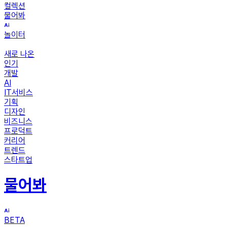
컬렉션
물어봐
놀이터
새로 나온
인기
개발
AI
IT서비스
기획
디자인
비즈니스
프로덕트
커리어
트렌드
스타트업
물어봐
BETA