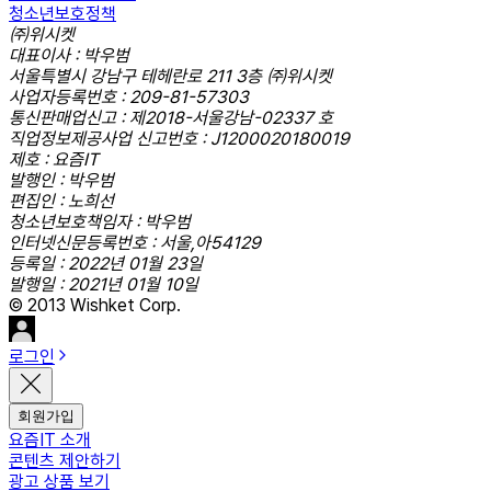
청소년보호정책
㈜위시켓
대표이사 : 박우범
서울특별시 강남구 테헤란로 211 3층 ㈜위시켓
사업자등록번호 : 209-81-57303
통신판매업신고 : 제2018-서울강남-02337 호
직업정보제공사업 신고번호 : J1200020180019
제호 : 요즘IT
발행인 : 박우범
편집인 : 노희선
청소년보호책임자 : 박우범
인터넷신문등록번호 : 서울,아54129
등록일 : 2022년 01월 23일
발행일 : 2021년 01월 10일
© 2013 Wishket Corp.
로그인
회원가입
요즘IT 소개
콘텐츠 제안하기
광고 상품 보기