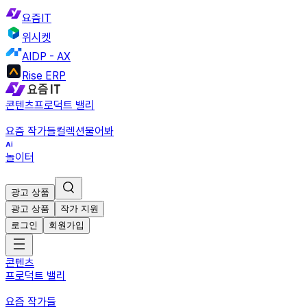
요즘IT
위시켓
AIDP - AX
Rise ERP
콘텐츠
프로덕트 밸리
요즘 작가들
컬렉션
물어봐
놀이터
광고 상품
광고 상품
작가 지원
로그인
회원가입
콘텐츠
프로덕트 밸리
요즘 작가들