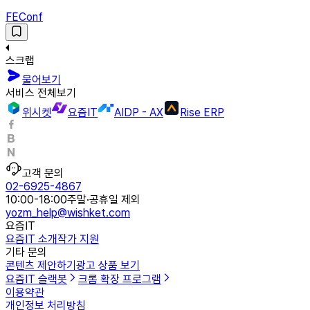
FEConf
스크랩
물어보기
서비스 전체보기
위시켓
요즘IT
AIDP - AX
Rise ERP
고객 문의
02-6925-4867
10:00-18:00
주말·공휴일 제외
yozm_help@wishket.com
요즘IT
요즘IT 소개
작가 지원
기타 문의
콘텐츠 제안하기
광고 상품 보기
요즘IT 슬랙봇
크롬 확장 프로그램
이용약관
개인정보 처리방침