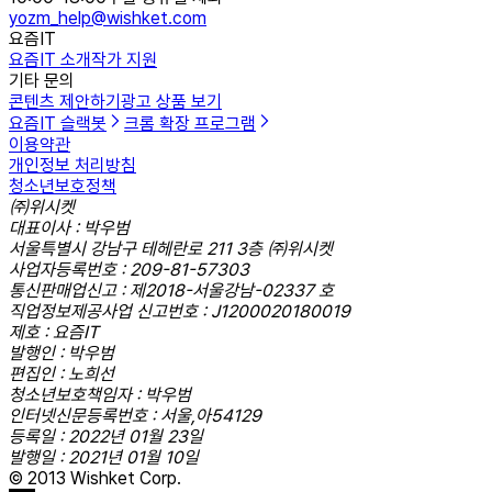
yozm_help@wishket.com
요즘IT
요즘IT 소개
작가 지원
기타 문의
콘텐츠 제안하기
광고 상품 보기
요즘IT 슬랙봇
크롬 확장 프로그램
이용약관
개인정보 처리방침
청소년보호정책
㈜위시켓
대표이사 : 박우범
서울특별시 강남구 테헤란로 211 3층 ㈜위시켓
사업자등록번호 : 209-81-57303
통신판매업신고 : 제2018-서울강남-02337 호
직업정보제공사업 신고번호 : J1200020180019
제호 : 요즘IT
발행인 : 박우범
편집인 : 노희선
청소년보호책임자 : 박우범
인터넷신문등록번호 : 서울,아54129
등록일 : 2022년 01월 23일
발행일 : 2021년 01월 10일
© 2013 Wishket Corp.