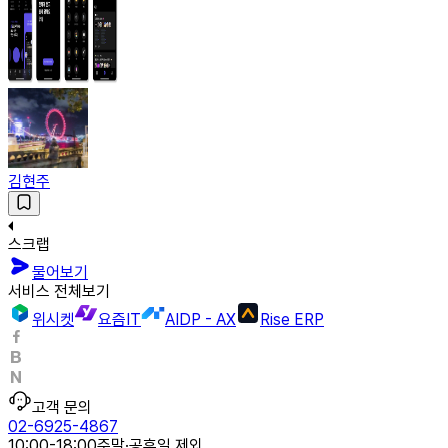
김현주
스크랩
물어보기
서비스 전체보기
위시켓
요즘IT
AIDP - AX
Rise ERP
고객 문의
02-6925-4867
10:00-18:00
주말·공휴일 제외