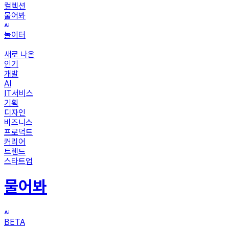
컬렉션
물어봐
놀이터
새로 나온
인기
개발
AI
IT서비스
기획
디자인
비즈니스
프로덕트
커리어
트렌드
스타트업
물어봐
BETA