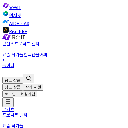
요즘IT
위시켓
AIDP - AX
Rise ERP
콘텐츠
프로덕트 밸리
요즘 작가들
컬렉션
물어봐
놀이터
광고 상품
광고 상품
작가 지원
로그인
회원가입
콘텐츠
프로덕트 밸리
요즘 작가들