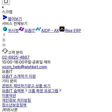
스크랩
물어보기
서비스 전체보기
위시켓
요즘IT
AIDP - AX
Rise ERP
고객 문의
02-6925-4867
10:00-18:00
주말·공휴일 제외
yozm_help@wishket.com
요즘IT
요즘IT 소개
작가 지원
기타 문의
콘텐츠 제안하기
광고 상품 보기
요즘IT 슬랙봇
크롬 확장 프로그램
이용약관
개인정보 처리방침
청소년보호정책
㈜위시켓