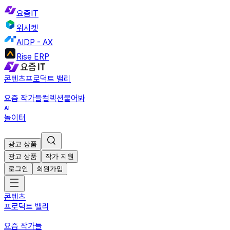
요즘IT
위시켓
AIDP - AX
Rise ERP
콘텐츠
프로덕트 밸리
요즘 작가들
컬렉션
물어봐
놀이터
광고 상품
광고 상품
작가 지원
로그인
회원가입
콘텐츠
프로덕트 밸리
요즘 작가들