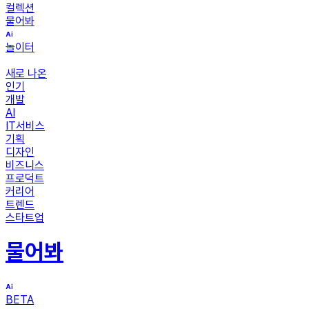
컬렉션
물어봐
놀이터
새로 나온
인기
개발
AI
IT서비스
기획
디자인
비즈니스
프로덕트
커리어
트렌드
스타트업
물어봐
BETA