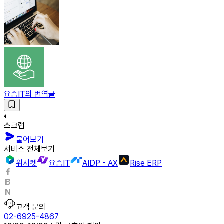
요즘IT의 번역글
스크랩
물어보기
서비스 전체보기
위시켓
요즘IT
AIDP - AX
Rise ERP
고객 문의
02-6925-4867