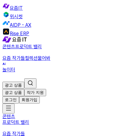
요즘IT
위시켓
AIDP - AX
Rise ERP
콘텐츠
프로덕트 밸리
요즘 작가들
컬렉션
물어봐
놀이터
광고 상품
광고 상품
작가 지원
로그인
회원가입
콘텐츠
프로덕트 밸리
요즘 작가들