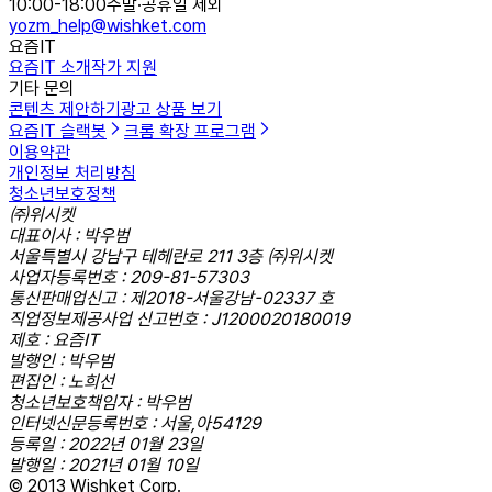
10:00-18:00
주말·공휴일 제외
yozm_help@wishket.com
요즘IT
요즘IT 소개
작가 지원
기타 문의
콘텐츠 제안하기
광고 상품 보기
요즘IT 슬랙봇
크롬 확장 프로그램
이용약관
개인정보 처리방침
청소년보호정책
㈜위시켓
대표이사 : 박우범
서울특별시 강남구 테헤란로 211 3층 ㈜위시켓
사업자등록번호 : 209-81-57303
통신판매업신고 : 제2018-서울강남-02337 호
직업정보제공사업 신고번호 : J1200020180019
제호 : 요즘IT
발행인 : 박우범
편집인 : 노희선
청소년보호책임자 : 박우범
인터넷신문등록번호 : 서울,아54129
등록일 : 2022년 01월 23일
발행일 : 2021년 01월 10일
© 2013 Wishket Corp.