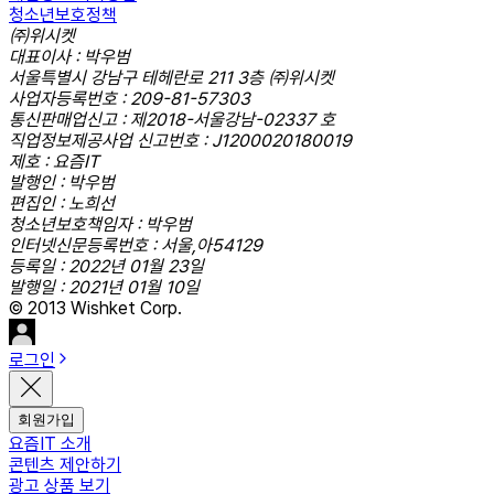
청소년보호정책
㈜위시켓
대표이사 : 박우범
서울특별시 강남구 테헤란로 211 3층 ㈜위시켓
사업자등록번호 : 209-81-57303
통신판매업신고 : 제2018-서울강남-02337 호
직업정보제공사업 신고번호 : J1200020180019
제호 : 요즘IT
발행인 : 박우범
편집인 : 노희선
청소년보호책임자 : 박우범
인터넷신문등록번호 : 서울,아54129
등록일 : 2022년 01월 23일
발행일 : 2021년 01월 10일
© 2013 Wishket Corp.
로그인
회원가입
요즘IT 소개
콘텐츠 제안하기
광고 상품 보기