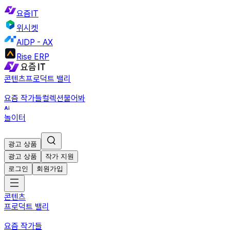
요즘IT
위시켓
AIDP - AX
Rise ERP
콘텐츠
프로덕트 밸리
요즘 작가들
컬렉션
물어봐
놀이터
광고 상품
광고 상품
작가 지원
로그인
회원가입
콘텐츠
프로덕트 밸리
요즘 작가들