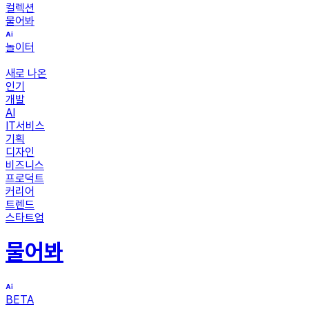
컬렉션
물어봐
놀이터
새로 나온
인기
개발
AI
IT서비스
기획
디자인
비즈니스
프로덕트
커리어
트렌드
스타트업
물어봐
BETA