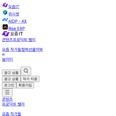
요즘IT
위시켓
AIDP - AX
Rise ERP
콘텐츠
프로덕트 밸리
요즘 작가들
컬렉션
물어봐
놀이터
광고 상품
광고 상품
작가 지원
로그인
회원가입
콘텐츠
프로덕트 밸리
요즘 작가들