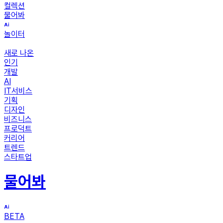
컬렉션
물어봐
놀이터
새로 나온
인기
개발
AI
IT서비스
기획
디자인
비즈니스
프로덕트
커리어
트렌드
스타트업
물어봐
BETA