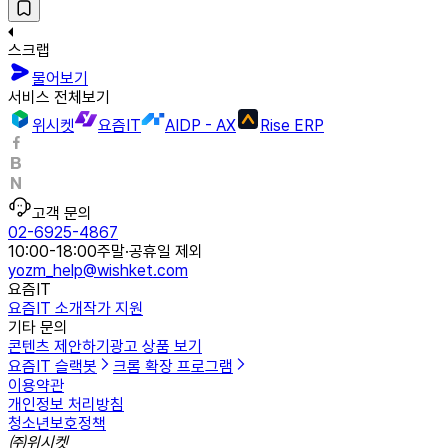
스크랩
물어보기
서비스 전체보기
위시켓
요즘IT
AIDP - AX
Rise ERP
고객 문의
02-6925-4867
10:00-18:00
주말·공휴일 제외
yozm_help@wishket.com
요즘IT
요즘IT 소개
작가 지원
기타 문의
콘텐츠 제안하기
광고 상품 보기
요즘IT 슬랙봇
크롬 확장 프로그램
이용약관
개인정보 처리방침
청소년보호정책
㈜위시켓