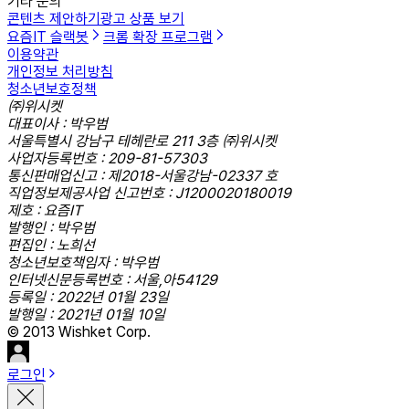
기타 문의
콘텐츠 제안하기
광고 상품 보기
요즘IT 슬랙봇
크롬 확장 프로그램
이용약관
개인정보 처리방침
청소년보호정책
㈜위시켓
대표이사 : 박우범
서울특별시 강남구 테헤란로 211 3층 ㈜위시켓
사업자등록번호 : 209-81-57303
통신판매업신고 : 제2018-서울강남-02337 호
직업정보제공사업 신고번호 : J1200020180019
제호 : 요즘IT
발행인 : 박우범
편집인 : 노희선
청소년보호책임자 : 박우범
인터넷신문등록번호 : 서울,아54129
등록일 : 2022년 01월 23일
발행일 : 2021년 01월 10일
© 2013 Wishket Corp.
로그인