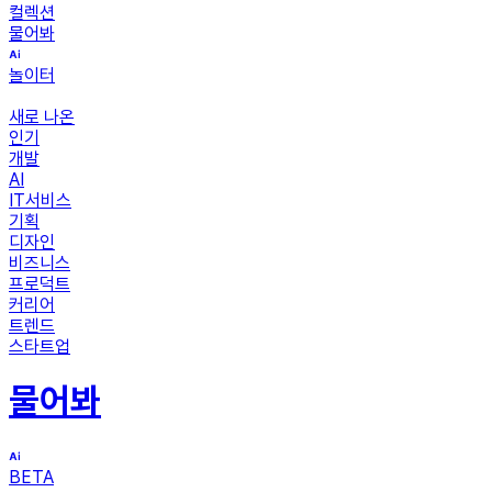
컬렉션
물어봐
놀이터
새로 나온
인기
개발
AI
IT서비스
기획
디자인
비즈니스
프로덕트
커리어
트렌드
스타트업
물어봐
BETA