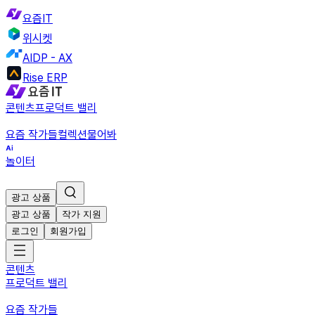
요즘IT
위시켓
AIDP - AX
Rise ERP
콘텐츠
프로덕트 밸리
요즘 작가들
컬렉션
물어봐
놀이터
광고 상품
광고 상품
작가 지원
로그인
회원가입
콘텐츠
프로덕트 밸리
요즘 작가들