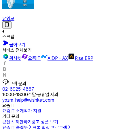
유영모
스크랩
물어보기
서비스 전체보기
위시켓
요즘IT
AIDP - AX
Rise ERP
고객 문의
02-6925-4867
10:00-18:00
주말·공휴일 제외
yozm_help@wishket.com
요즘IT
요즘IT 소개
작가 지원
기타 문의
콘텐츠 제안하기
광고 상품 보기
요즘IT 슬랙봇
크롬 확장 프로그램