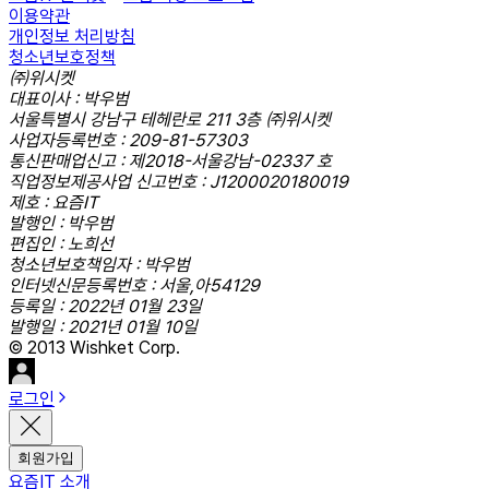
이용약관
개인정보 처리방침
청소년보호정책
㈜위시켓
대표이사 : 박우범
서울특별시 강남구 테헤란로 211 3층 ㈜위시켓
사업자등록번호 : 209-81-57303
통신판매업신고 : 제2018-서울강남-02337 호
직업정보제공사업 신고번호 : J1200020180019
제호 : 요즘IT
발행인 : 박우범
편집인 : 노희선
청소년보호책임자 : 박우범
인터넷신문등록번호 : 서울,아54129
등록일 : 2022년 01월 23일
발행일 : 2021년 01월 10일
© 2013 Wishket Corp.
로그인
회원가입
요즘IT 소개