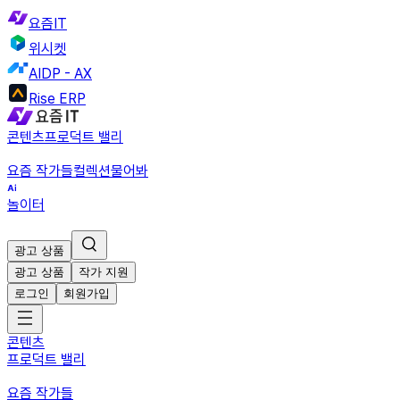
요즘IT
위시켓
AIDP - AX
Rise ERP
콘텐츠
프로덕트 밸리
요즘 작가들
컬렉션
물어봐
놀이터
광고 상품
광고 상품
작가 지원
로그인
회원가입
콘텐츠
프로덕트 밸리
요즘 작가들