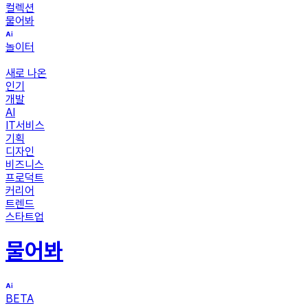
컬렉션
물어봐
놀이터
새로 나온
인기
개발
AI
IT서비스
기획
디자인
비즈니스
프로덕트
커리어
트렌드
스타트업
물어봐
BETA