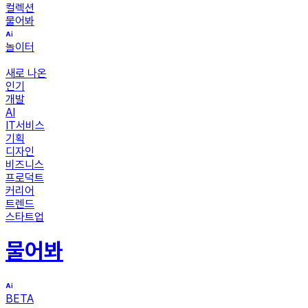
컬렉션
물어봐
놀이터
새로 나온
인기
개발
AI
IT서비스
기획
디자인
비즈니스
프로덕트
커리어
트렌드
스타트업
물어봐
BETA