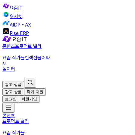
요즘IT
위시켓
AIDP - AX
Rise ERP
콘텐츠
프로덕트 밸리
요즘 작가들
컬렉션
물어봐
놀이터
광고 상품
광고 상품
작가 지원
로그인
회원가입
콘텐츠
프로덕트 밸리
요즘 작가들