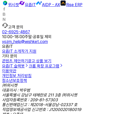
위시켓
요즘IT
AIDP - AX
Rise ERP
고객 문의
02-6925-4867
10:00-18:00
주말·공휴일 제외
yozm_help@wishket.com
요즘IT
요즘IT 소개
작가 지원
기타 문의
콘텐츠 제안하기
광고 상품 보기
요즘IT 슬랙봇
크롬 확장 프로그램
이용약관
개인정보 처리방침
청소년보호정책
㈜위시켓
대표이사 : 박우범
서울특별시 강남구 테헤란로 211 3층 ㈜위시켓
사업자등록번호 : 209-81-57303
통신판매업신고 : 제2018-서울강남-02337 호
직업정보제공사업 신고번호 : J1200020180019