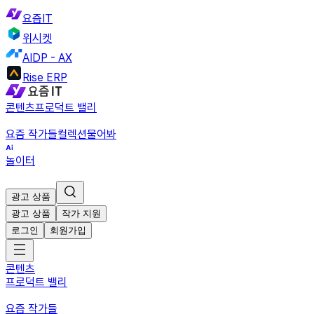
요즘IT
위시켓
AIDP - AX
Rise ERP
콘텐츠
프로덕트 밸리
요즘 작가들
컬렉션
물어봐
놀이터
광고 상품
광고 상품
작가 지원
로그인
회원가입
콘텐츠
프로덕트 밸리
요즘 작가들