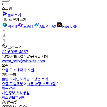
스크랩
물어보기
서비스 전체보기
위시켓
요즘IT
AIDP - AX
Rise ERP
고객 문의
02-6925-4867
10:00-18:00
주말·공휴일 제외
yozm_help@wishket.com
요즘IT
요즘IT 소개
작가 지원
기타 문의
콘텐츠 제안하기
광고 상품 보기
요즘IT 슬랙봇
크롬 확장 프로그램
이용약관
개인정보 처리방침
청소년보호정책
㈜위시켓
대표이사 : 박우범