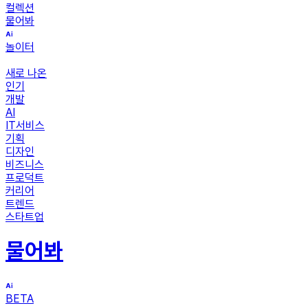
컬렉션
물어봐
놀이터
새로 나온
인기
개발
AI
IT서비스
기획
디자인
비즈니스
프로덕트
커리어
트렌드
스타트업
물어봐
BETA