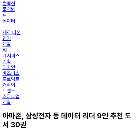
컬렉션
물어봐
놀이터
새로 나온
인기
개발
AI
IT서비스
기획
디자인
비즈니스
프로덕트
커리어
트렌드
스타트업
개발
아마존, 삼성전자 등 데이터 리더 9인 추천 도
서 30권