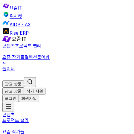
요즘IT
위시켓
AIDP - AX
Rise ERP
콘텐츠
프로덕트 밸리
요즘 작가들
컬렉션
물어봐
놀이터
광고 상품
광고 상품
작가 지원
로그인
회원가입
콘텐츠
프로덕트 밸리
요즘 작가들